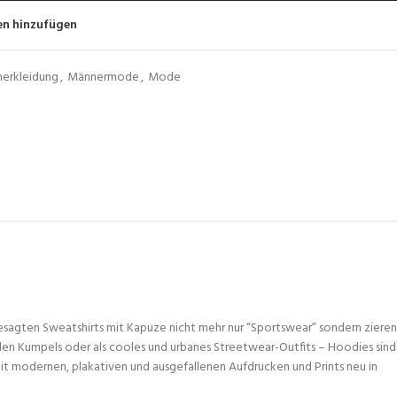
en hinzufügen
erkleidung
,
Männermode
,
Mode
gesagten Sweatshirts mit Kapuze nicht mehr nur “Sportswear” sondern zieren
den Kumpels oder als cooles und urbanes Streetwear-Outfits – Hoodies sind
 mit modernen, plakativen und ausgefallenen Aufdrucken und Prints neu in