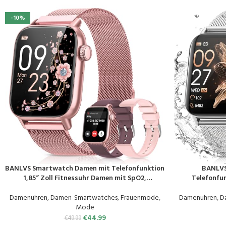
-10%
BANLVS Smartwatch Damen mit Telefonfunktion
BANLVS
PRODUKT KAUFEN
PRODUKT KAUF
1,85“ Zoll Fitnessuhr Damen mit SpO2,
Telefonfun
Herzfrequenz, Schlafmonitor,
Armbanduhr mit
Menstruationszyklus, IP68 wasserdichte
Schlafmoni
Damenuhren
,
Damen-Smartwatches
,
Frauenmode
,
Damenuhren
,
D
Sportuhr für iOS und Android (Rosa)
Schrittzähler F
Mode
€
44.99
€
49.99