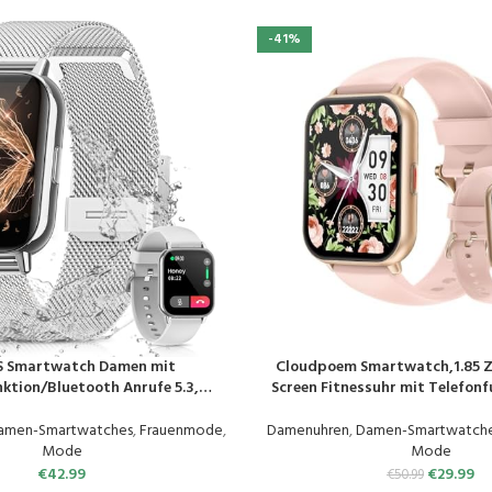
-41%
 Smartwatch Damen mit
Cloudpoem Smartwatch,1.85 Z
EN
PRODUKT KAUFEN
ktion/Bluetooth Anrufe 5.3,
Screen Fitnessuhr mit Telefon
 Menstruationszyklus, Pulsuhr,
Überwachung Pulsuhr Schl
tor, SpO2, IP68 Wasserdicht
Schrittzähler Uhr 100+ Trainin
amen-Smartwatches
,
Frauenmode
,
Damenuhren
,
Damen-Smartwatch
itness Tracker iOS Android Silber
für Damen Herren Android
Mode
Mode
€
42.99
€
29.99
€
50.99