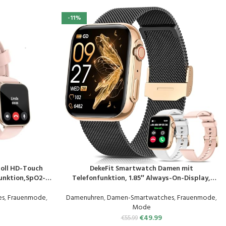
-11%
oll HD-Touch
DekeFit Smartwatch Damen mit
PRODUKT KAUFEN
funktion,SpO2-
Telefonfunktion, 1.85″ Always-On-Display,
afmonitor
Fitnessuhr Tracker mit
gsmodi Sportuhr
Schlafmonitor/Herzfrequenz/SpO2, 120+
es
,
Frauenmode
,
Damenuhren
,
Damen-Smartwatches
,
Frauenmode
,
 iOS Handy
Sportuhr IP68 Wasserdicht für iOS Android
Mode
Schwarzes Gold
€
49.99
€
55.99