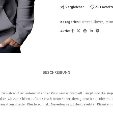
Vergleichen
Zu Favorit
Kategorien:
Herrenpullover
,
Männ
Aktie:
BESCHREIBUNG
e zu wahren Allroundern unter den Pullovern entwickelt. Längst sind die an
ken. Ob zum Chillen auf der Couch, derm Sport, dem gemütlichen Bier mit 
Klamotten in jeden Kleiderschrnak . Neverless setzt den beliebten Klassiker