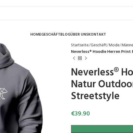
HOME
GESCHÄFT
BLOG
ÜBER UNS
KONTAKT
Startseite
Geschäft
Mode
Männ
Neverless® Hoodie Herren Print
Neverless® Ho
Natur Outdoo
Streetstyle
€
39.90