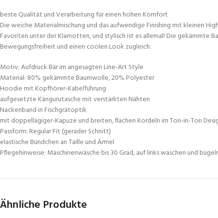
beste Qualität und Verarbeitung für einen hohen Komfort
Die weiche Materialmischung und das aufwendige Finishing mit kleinen High
Favoriten unter der Klamotten, und stylisch ist es allemal! Die gekämmte
Bewegungsfreiheit und einen coolen Look zugleich.
Motiv: Aufdruck Bär im angesagten Line-Art Style
Material: 80% gekämmte Baumwolle, 20% Polyester
Hoodie mit Kopfhörer-Kabelführung
aufgesetzte Kängurutasche mit verstärkten Nähten
Nackenband in Fischgrätoptik
mit doppellagiger-Kapuze und breiten, flachen Kordeln im Ton-in-Ton Desi
Passform: Regular Fit (gerader Schnitt)
elastische Bündchen an Taille und Ärmel
Pflegehinweise: Maschinenwäsche bis 30 Grad, auf links waschen und bügel
Ähnliche Produkte