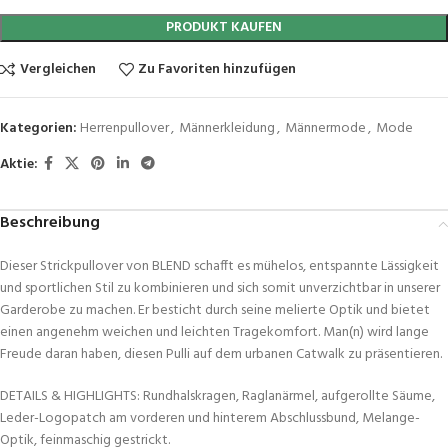
PRODUKT KAUFEN
Vergleichen
Zu Favoriten hinzufügen
Kategorien:
Herrenpullover
,
Männerkleidung
,
Männermode
,
Mode
Aktie:
Beschreibung
Dieser Strickpullover von BLEND schafft es mühelos, entspannte Lässigkeit
und sportlichen Stil zu kombinieren und sich somit unverzichtbar in unserer
Garderobe zu machen. Er besticht durch seine melierte Optik und bietet
einen angenehm weichen und leichten Tragekomfort. Man(n) wird lange
Freude daran haben, diesen Pulli auf dem urbanen Catwalk zu präsentieren.
DETAILS & HIGHLIGHTS: Rundhalskragen, Raglanärmel, aufgerollte Säume,
Leder-Logopatch am vorderen und hinterem Abschlussbund, Melange-
Optik, feinmaschig gestrickt.