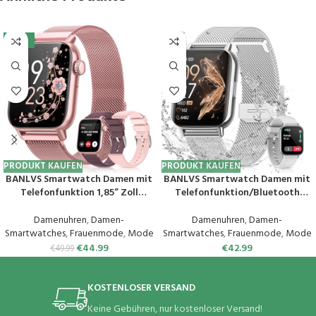
-10%
PRODUKT KAUFEN
PRODUKT KAUFEN
BANLVS Smartwatch Damen mit
BANLVS Smartwatch Damen mit
Telefonfunktion 1,85“ Zoll
Telefonfunktion/Bluetooth
Fitnessuhr Damen mit SpO2,
Anrufe 5.3, Armbanduhr mit
Herzfrequenz, Schlafmonitor,
Menstruationszyklus, Pulsuhr,
Damenuhren
,
Damen-
Damenuhren
,
Damen-
Menstruationszyklus, IP68
Schlafmonitor, SpO2, IP68
Smartwatches
,
Frauenmode
,
Mode
Smartwatches
,
Frauenmode
,
Mode
wasserdichte Sportuhr für iOS
Wasserdicht Schrittzähler
€
44.99
€
42.99
€
49.99
und Android (Rosa)
Fitness Tracker iOS Android
Silber
KOSTENLOSER VERSAND
Keine Gebühren, nur kostenloser Versand!