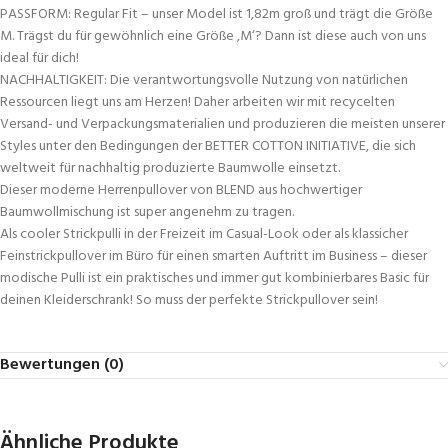
PASSFORM: Regular Fit – unser Model ist 1,82m groß und trägt die Größe
M. Trägst du für gewöhnlich eine Größe ‚M‘? Dann ist diese auch von uns
ideal für dich!
NACHHALTIGKEIT: Die verantwortungsvolle Nutzung von natürlichen
Ressourcen liegt uns am Herzen! Daher arbeiten wir mit recycelten
Versand- und Verpackungsmaterialien und produzieren die meisten unserer
Styles unter den Bedingungen der BETTER COTTON INITIATIVE, die sich
weltweit für nachhaltig produzierte Baumwolle einsetzt.
Dieser moderne Herrenpullover von BLEND aus hochwertiger
Baumwollmischung ist super angenehm zu tragen.
Als cooler Strickpulli in der Freizeit im Casual-Look oder als klassicher
Feinstrickpullover im Büro für einen smarten Auftritt im Business – dieser
modische Pulli ist ein praktisches und immer gut kombinierbares Basic für
deinen Kleiderschrank! So muss der perfekte Strickpullover sein!
Bewertungen (0)
Ähnliche Produkte