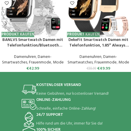
PRODUKT KAUFEN
PRODUKT KAUFEN
BANLVS Smartwatch Damen mit
DekeFit Smartwatch Damen mit
Telefonfunktion/Bluetooth
Telefonfunktion, 1.85″ Always-
Anrufe 5.3, Armbanduhr mit
On-Display, Fitnessuhr Tracker
Menstruationszyklus, Pulsuhr,
mit
Damenuhren
,
Damen-
Damenuhren
,
Damen-
Schlafmonitor, SpO2, IP68
Schlafmonitor/Herzfrequenz/Sp
Smartwatches
,
Frauenmode
,
Mode
Smartwatches
,
Frauenmode
,
Mode
Wasserdicht Schrittzähler
O2, 120+ Sportuhr IP68
€
42.99
€
49.99
€
55.99
Fitness Tracker iOS Android
Wasserdicht für iOS Android
Silber
Schwarzes Gold
KOSTENLOSER VERSAND
Keine Gebühren, nur kostenloser Versand!
ONLINE-ZAHLUNG
Schnelle, einfache Online-Zahlung!
24/7 SUPPORT
Hilfe rund um die Uhr, immer für Sie da!
100% SICHER