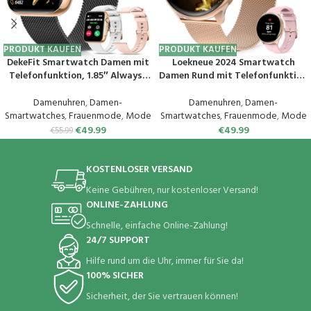
PRODUKT KAUFEN
PRODUKT KAUFEN
DekeFit Smartwatch Damen mit
Loekneue 2024 Smartwatch
Telefonfunktion, 1.85″ Always-
Damen Rund mit Telefonfunktion
On-Display, Fitnessuhr Tracker
1,39“ HD Touchscreen Uhr mit
mit
/SpO2/Menstruationszyklus/Schl
Damenuhren
,
Damen-
Damenuhren
,
Damen-
Schlafmonitor/Herzfrequenz/Sp
afmonitor/IP68
Smartwatches
,
Frauenmode
,
Mode
Smartwatches
,
Frauenmode
,
Mode
O2, 120+ Sportuhr IP68
Wasserdichter/Schrittzähler/Fit
€
49.99
€
49.99
€
55.99
Wasserdicht für iOS Android
ness/für iOS Android Rosa Gold
Schwarzes Gold
KOSTENLOSER VERSAND
Keine Gebühren, nur kostenloser Versand!
ONLINE-ZAHLUNG
Schnelle, einfache Online-Zahlung!
24/7 SUPPORT
Hilfe rund um die Uhr, immer für Sie da!
100% SICHER
Sicherheit, der Sie vertrauen können!