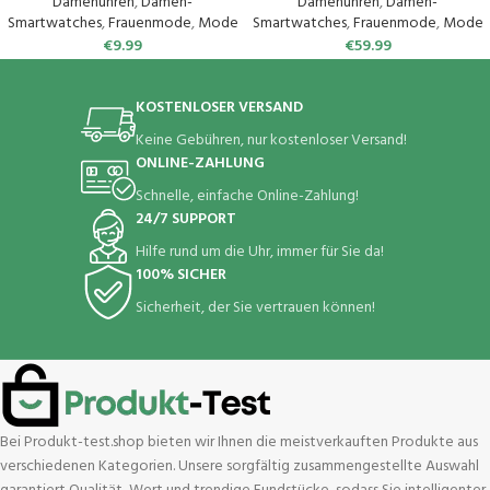
44mm/Galaxy Watch 5 Pro
Periodenverfolgung, 110+ Sport,
Damenuhren
,
Damen-
Damenuhren
,
Damen-
45mm/Watch 6 Classic/Watch 4
Herzfrequenz, SpO2
Smartwatches
,
Frauenmode
,
Mode
Smartwatches
,
Frauenmode
,
Mode
Classic, Elastisch Uhrenarmband
Schlafmonitor, IP68 Fitnessuhr
€
9.99
€
59.99
Sport Loop Ersatzarmband für
Tracker für iOS Android
Herren Damen
KOSTENLOSER VERSAND
Keine Gebühren, nur kostenloser Versand!
ONLINE-ZAHLUNG
Schnelle, einfache Online-Zahlung!
24/7 SUPPORT
Hilfe rund um die Uhr, immer für Sie da!
100% SICHER
Sicherheit, der Sie vertrauen können!
Bei Produkt-test.shop bieten wir Ihnen die meistverkauften Produkte aus
verschiedenen Kategorien. Unsere sorgfältig zusammengestellte Auswahl