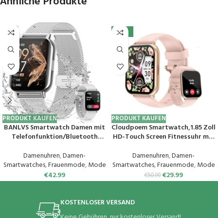
Ähnliche Produkte
-41%
PRODUKT KAUFEN
PRODUKT KAUFEN
BANLVS Smartwatch Damen mit
Cloudpoem Smartwatch,1.85 Zoll
Telefonfunktion/Bluetooth
HD-Touch Screen Fitnessuhr mit
Anrufe 5.3, Armbanduhr mit
Telefonfunktion,SpO2-
Menstruationszyklus, Pulsuhr,
Überwachung Pulsuhr
Damenuhren
,
Damen-
Damenuhren
,
Damen-
Schlafmonitor, SpO2, IP68
Schlafmonitor Schrittzähler Uhr
Smartwatches
,
Frauenmode
,
Mode
Smartwatches
,
Frauenmode
,
Mode
Wasserdicht Schrittzähler
100+ Trainingsmodi Sportuhr
€
42.99
€
29.99
€
50.99
Fitness Tracker iOS Android
für Damen Herren Android iOS
Silber
Handy
KOSTENLOSER VERSAND
Keine Gebühren, nur kostenloser Versand!