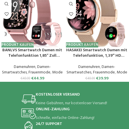
PRODUKT KAUFEN
PRODUKT KAUFEN
BANLVS Smartwatch Damen mit
HASAKEI Smartwatch Damen mit
Telefonfunktion 1,85“ Zoll
Telefonfunktion, 1,39″ HD
Fitnessuhr Damen mit SpO2,
Touchscreen Fitnessuhr, 120
Herzfrequenz, Schlafmonitor,
Sportmodi/Pulsuhr/SpO2,
Damenuhren
,
Damen-
Damenuhren
,
Damen-
Menstruationszyklus, IP68
Schlafmonitor,
Smartwatches
,
Frauenmode
,
Mode
Smartwatches
,
Frauenmode
,
Mode
wasserdichte Sportuhr für iOS
Menstruationszyklus IP68
€
44.99
€
39.99
€
49.99
€
49.99
und Android (Rosa)
Wasserdicht Sportuhr
Armbanduhr Android iOS
Roségold
KOSTENLOSER VERSAND
Keine Gebühren, nur kostenloser Versand!
ONLINE-ZAHLUNG
Schnelle, einfache Online-Zahlung!
24/7 SUPPORT