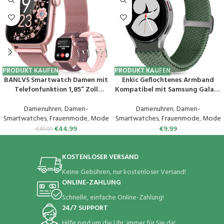
PRODUKT KAUFEN
PRODUKT KAUFEN
BANLVS Smartwatch Damen mit
Enkic Geflochtenes Armband
Telefonfunktion 1,85“ Zoll
Kompatibel mit Samsung Galaxy
Fitnessuhr Damen mit SpO2,
Watch 6/5/4 40mm
Herzfrequenz, Schlafmonitor,
44mm/Galaxy Watch 5 Pro
Damenuhren
,
Damen-
Damenuhren
,
Damen-
Menstruationszyklus, IP68
45mm/Watch 6 Classic/Watch 4
Smartwatches
,
Frauenmode
,
Mode
Smartwatches
,
Frauenmode
,
Mode
wasserdichte Sportuhr für iOS
Classic, Elastisch Uhrenarmband
€
44.99
€
9.99
€
49.99
und Android (Rosa)
Sport Loop Ersatzarmband für
Herren Damen
KOSTENLOSER VERSAND
Keine Gebühren, nur kostenloser Versand!
ONLINE-ZAHLUNG
Schnelle, einfache Online-Zahlung!
24/7 SUPPORT
Hilfe rund um die Uhr, immer für Sie da!