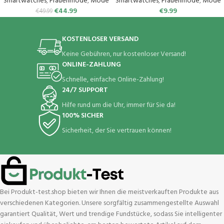
Menstruationszyklus, IP68
45mm/Watch 6 Classic/Watch 4
Smartwatches
,
Frauenmode
,
Mode
Smartwatches
,
Frauenmode
,
Mode
wasserdichte Sportuhr für iOS
Classic, Elastisch Uhrenarmband
€
44.99
€
9.99
€
49.99
und Android (Rosa)
Sport Loop Ersatzarmband für
Herren Damen
KOSTENLOSER VERSAND
Keine Gebühren, nur kostenloser Versand!
ONLINE-ZAHLUNG
Schnelle, einfache Online-Zahlung!
24/7 SUPPORT
Hilfe rund um die Uhr, immer für Sie da!
100% SICHER
Sicherheit, der Sie vertrauen können!
Bei Produkt-test.shop bieten wir Ihnen die meistverkauften Produkte aus
verschiedenen Kategorien. Unsere sorgfältig zusammengestellte Auswahl
garantiert Qualität, Wert und trendige Fundstücke, sodass Sie intelligenter