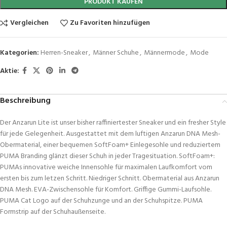
PRODUKT KAUFEN
Vergleichen
Zu Favoriten hinzufügen
Kategorien:
Herren-Sneaker
,
Männer Schuhe
,
Männermode
,
Mode
Aktie:
Beschreibung
Der Anzarun Lite ist unser bisher raffiniertester Sneaker und ein fresher Style
für jede Gelegenheit. Ausgestattet mit dem luftigen Anzarun DNA Mesh-
Obermaterial, einer bequemen SoftFoam+ Einlegesohle und reduziertem
PUMA Branding glänzt dieser Schuh in jeder Tragesituation. SoftFoam+:
PUMAs innovative weiche Innensohle für maximalen Laufkomfort vom
ersten bis zum letzen Schritt. Niedriger Schnitt. Obermaterial aus Anzarun
DNA Mesh. EVA-Zwischensohle für Komfort. Griffige Gummi-Laufsohle.
PUMA Cat Logo auf der Schuhzunge und an der Schuhspitze. PUMA
Formstrip auf der Schuhaußenseite.