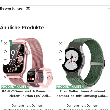
Bewertungen (0)
Ähnliche Produkte
-10%
PRODUKT KAUFEN
PRODUKT KAUFEN
BANLVS Smartwatch Damen mit
Enkic Geflochtenes Armband
Telefonfunktion 1,85“ Zoll
Kompatibel mit Samsung Galaxy
Fitnessuhr Damen mit SpO2,
Watch 6/5/4 40mm
Herzfrequenz, Schlafmonitor,
44mm/Galaxy Watch 5 Pro
Damenuhren
,
Damen-
Damenuhren
,
Damen-