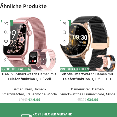
Ähnliche Produkte
-10%
-33%
PRODUKT KAUFEN
PRODUKT KAUFEN
BANLVS Smartwatch Damen mit
elfofle Smartwatch Damen mit
Telefonfunktion 1,85“ Zoll
Telefonfunktion, 1,39″ TFT HD
Fitnessuhr Damen mit SpO2,
Touchscreen, IP67 Wasserdicht
Herzfrequenz, Schlafmonitor,
mit 120 Sport SpO2 Pulsuhr
Damenuhren
,
Damen-
Damenuhren
,
Damen-
Menstruationszyklus, IP68
Menstruationszyklus
Smartwatches
,
Frauenmode
,
Mode
Smartwatches
,
Frauenmode
,
Mode
wasserdichte Sportuhr für iOS
Schlafmonitor,Armbanduhr für
€
44.99
€
39.99
€
49.99
€
59.99
und Android (Rosa)
iOS Android (Schwarz Gold)
KOSTENLOSER VERSAND