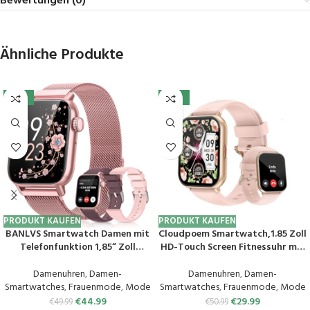
Bewertungen (0)
Ähnliche Produkte
-10%
-41%
PRODUKT KAUFEN
PRODUKT KAUFEN
BANLVS Smartwatch Damen mit
Cloudpoem Smartwatch,1.85 Zoll
Telefonfunktion 1,85“ Zoll
HD-Touch Screen Fitnessuhr mit
Fitnessuhr Damen mit SpO2,
Telefonfunktion,SpO2-
Herzfrequenz, Schlafmonitor,
Überwachung Pulsuhr
Damenuhren
,
Damen-
Damenuhren
,
Damen-
Menstruationszyklus, IP68
Schlafmonitor Schrittzähler Uhr
Smartwatches
,
Frauenmode
,
Mode
Smartwatches
,
Frauenmode
,
Mode
wasserdichte Sportuhr für iOS
100+ Trainingsmodi Sportuhr
€
44.99
€
29.99
€
49.99
€
50.99