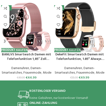
-10%
-11%
PRODUKT KAUFEN
PRODUKT KAUFEN
BANLVS Smartwatch Damen mit
DekeFit Smartwatch Damen mit
Telefonfunktion 1,85“ Zoll
Telefonfunktion, 1.85″ Always-
Fitnessuhr Damen mit SpO2,
On-Display, Fitnessuhr Tracker
Herzfrequenz, Schlafmonitor,
mit
Damenuhren
,
Damen-
Damenuhren
,
Damen-
Menstruationszyklus, IP68
Schlafmonitor/Herzfrequenz/Sp
Smartwatches
,
Frauenmode
,
Mode
Smartwatches
,
Frauenmode
,
Mode
wasserdichte Sportuhr für iOS
O2, 120+ Sportuhr IP68
€
44.99
€
49.99
€
49.99
€
55.99
und Android (Rosa)
Wasserdicht für iOS Android
Schwarzes Gold
KOSTENLOSER VERSAND
Keine Gebühren, nur kostenloser Versand!
ONLINE-ZAHLUNG