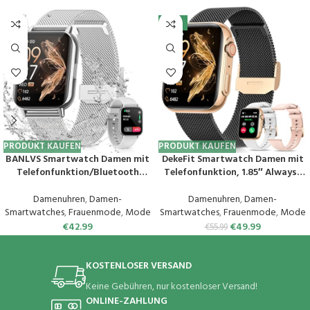
-11%
PRODUKT KAUFEN
PRODUKT KAUFEN
BANLVS Smartwatch Damen mit
DekeFit Smartwatch Damen mit
Telefonfunktion/Bluetooth
Telefonfunktion, 1.85″ Always-
Anrufe 5.3, Armbanduhr mit
On-Display, Fitnessuhr Tracker
Menstruationszyklus, Pulsuhr,
mit
Damenuhren
,
Damen-
Damenuhren
,
Damen-
Schlafmonitor, SpO2, IP68
Schlafmonitor/Herzfrequenz/Sp
Smartwatches
,
Frauenmode
,
Mode
Smartwatches
,
Frauenmode
,
Mode
Wasserdicht Schrittzähler
O2, 120+ Sportuhr IP68
€
42.99
€
49.99
€
55.99
Fitness Tracker iOS Android
Wasserdicht für iOS Android
Silber
Schwarzes Gold
KOSTENLOSER VERSAND
Keine Gebühren, nur kostenloser Versand!
ONLINE-ZAHLUNG