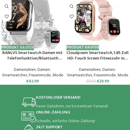
PRODUKT KAUFEN
PRODUKT KAUFEN
BANLVS Smartwatch Damen mit
Cloudpoem Smartwatch,1.85 Zoll
Telefonfunktion/Bluetooth
HD-Touch Screen Fitnessuhr mit
Anrufe 5.3, Armbanduhr mit
Telefonfunktion,SpO2-
Menstruationszyklus, Pulsuhr,
Überwachung Pulsuhr
Damenuhren
,
Damen-
Damenuhren
,
Damen-
Schlafmonitor, SpO2, IP68
Schlafmonitor Schrittzähler Uhr
Smartwatches
,
Frauenmode
,
Mode
Smartwatches
,
Frauenmode
,
Mode
Wasserdicht Schrittzähler
100+ Trainingsmodi Sportuhr
€
42.99
€
29.99
€
50.99
Fitness Tracker iOS Android
für Damen Herren Android iOS
Silber
Handy
KOSTENLOSER VERSAND
Keine Gebühren, nur kostenloser Versand!
ONLINE-ZAHLUNG
Schnelle, einfache Online-Zahlung!
24/7 SUPPORT