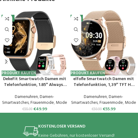
-11%
-7%
PRODUKT KAUFEN
PRODUKT KAUFEN
DekeFit Smartwatch Damen mit
elfofle Smartwatch Damen mit
Telefonfunktion, 1.85″ Always-
Telefonfunktion, 1,39″ TFT HD
On-Display, Fitnessuhr Tracker
Touchscreen, IP67 Wasserdicht
mit
mit 120 Sport SpO2 Pulsuhr
Damenuhren
,
Damen-
Damenuhren
,
Damen-
Schlafmonitor/Herzfrequenz/Sp
Menstruationszyklus
Smartwatches
,
Frauenmode
,
Mode
Smartwatches
,
Frauenmode
,
Mode
O2, 120+ Sportuhr IP68
Schlafmonitor,Armbanduhr für
€
49.99
€
55.99
€
55.99
€
59.99
Wasserdicht für iOS Android
iOS Android Rosa Gold
Schwarzes Gold
KOSTENLOSER VERSAND
Keine Gebühren, nur kostenloser Versand!