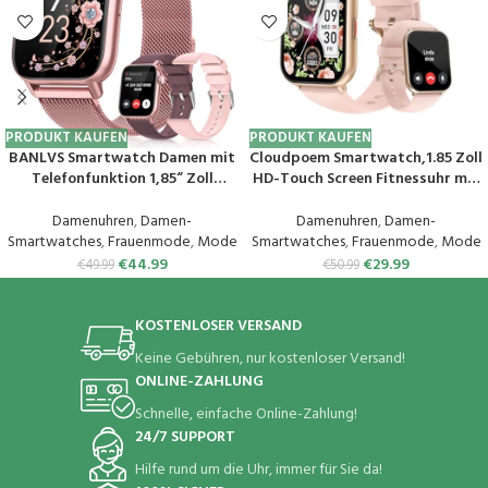
PRODUKT KAUFEN
PRODUKT KAUFEN
BANLVS Smartwatch Damen mit
Cloudpoem Smartwatch,1.85 Zoll
Telefonfunktion 1,85“ Zoll
HD-Touch Screen Fitnessuhr mit
Fitnessuhr Damen mit SpO2,
Telefonfunktion,SpO2-
Herzfrequenz, Schlafmonitor,
Überwachung Pulsuhr
Damenuhren
,
Damen-
Damenuhren
,
Damen-
Menstruationszyklus, IP68
Schlafmonitor Schrittzähler Uhr
Smartwatches
,
Frauenmode
,
Mode
Smartwatches
,
Frauenmode
,
Mode
wasserdichte Sportuhr für iOS
100+ Trainingsmodi Sportuhr
€
44.99
€
29.99
€
49.99
€
50.99
und Android (Rosa)
für Damen Herren Android iOS
Handy
KOSTENLOSER VERSAND
Keine Gebühren, nur kostenloser Versand!
ONLINE-ZAHLUNG
Schnelle, einfache Online-Zahlung!
24/7 SUPPORT
Hilfe rund um die Uhr, immer für Sie da!