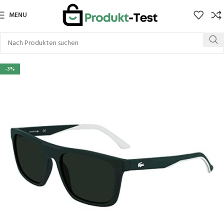
MENU
-3%