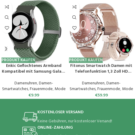
PRODUKT KAUFEN
PRODUKT KAUFEN
Enkic Geflochtenes Armband
Fitonus Smartwatch Damen mit
Kompatibel mit Samsung Galaxy
Telefonfunktion 1,3 Zoll HD
Watch 6/5/4 40mm
Touchscreen, Smart Watch mit
44mm/Galaxy Watch 5 Pro
Periodenverfolgung, 110+ Sport,
Damenuhren
,
Damen-
Damenuhren
,
Damen-
45mm/Watch 6 Classic/Watch 4
Herzfrequenz, SpO2
Smartwatches
,
Frauenmode
,
Mode
Smartwatches
,
Frauenmode
,
Mode
Classic, Elastisch Uhrenarmband
Schlafmonitor, IP68 Fitnessuhr
€
9.99
€
59.99
Sport Loop Ersatzarmband für
Tracker für iOS Android
Herren Damen
KOSTENLOSER VERSAND
Keine Gebühren, nur kostenloser Versand!
ONLINE-ZAHLUNG