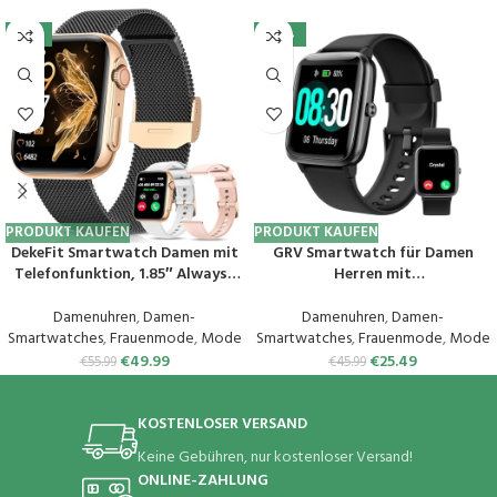
-11%
-45%
PRODUKT KAUFEN
PRODUKT KAUFEN
DekeFit Smartwatch Damen mit
GRV Smartwatch für Damen
Telefonfunktion, 1.85″ Always-
Herren mit
On-Display, Fitnessuhr Tracker
Telefonfunktion,Fitnessuhr mit
mit
Herzfrequenzmessung,SpO2,Sch
Damenuhren
,
Damen-
Damenuhren
,
Damen-
Schlafmonitor/Herzfrequenz/Sp
rittzähler,Schlafmonitor,Multi
Smartwatches
,
Frauenmode
,
Mode
Smartwatches
,
Frauenmode
,
Mode
O2, 120+ Sportuhr IP68
Trainingsmodi für iOS Android
€
49.99
€
25.49
€
55.99
€
45.99
Wasserdicht für iOS Android
Handy
Schwarzes Gold
KOSTENLOSER VERSAND
Keine Gebühren, nur kostenloser Versand!
ONLINE-ZAHLUNG