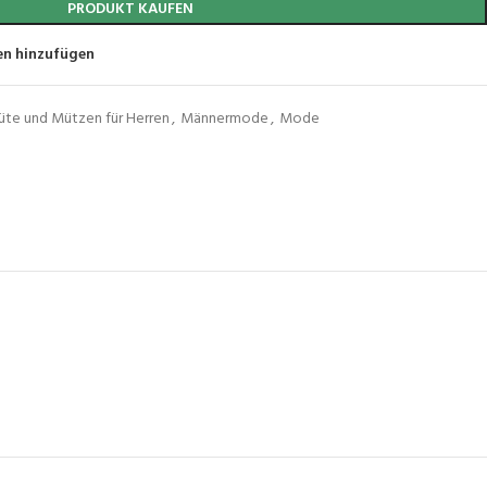
PRODUKT KAUFEN
en hinzufügen
üte und Mützen für Herren
,
Männermode
,
Mode