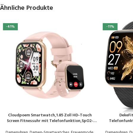
Ähnliche Produkte
-41%
-11%
Cloudpoem Smartwatch,1.85 Zoll HD-Touch
DekeFi
PRODUKT KAUFEN
PRODUKT KAUF
Screen Fitnessuhr mit Telefonfunktion,SpO2-
Telefonfunkt
Überwachung Pulsuhr Schlafmonitor
Fi
Schrittzähler Uhr 100+ Trainingsmodi Sportuhr
Schlafmoni
Damenuhren
,
Damen-Smartwatches
,
Frauenmode
,
Damenuhren
,
D