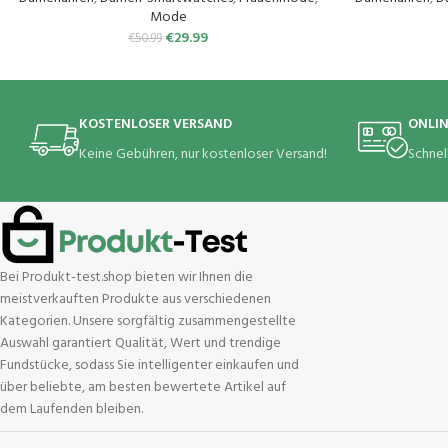
für Damen Herren Android iOS Handy
Sportuhr IP6
Mode
€
29.99
€
50.99
KOSTENLOSER VERSAND
ONLI
Keine Gebühren, nur kostenloser Versand!
Schnel
Bei Produkt-test.shop bieten wir Ihnen die
meistverkauften Produkte aus verschiedenen
Kategorien. Unsere sorgfältig zusammengestellte
Auswahl garantiert Qualität, Wert und trendige
Fundstücke, sodass Sie intelligenter einkaufen und
über beliebte, am besten bewertete Artikel auf
dem Laufenden bleiben.