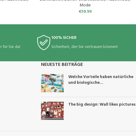
iOS Android
Mode
€
59.99
100% SICHER
 für Sie da!
Sicherheit, der Sie vertrauen können!
NEUESTE BEITRÄGE
Welche Vorteile haben natürliche
und biologische
Haustierprodukte?
The big design: Wall likes pictures