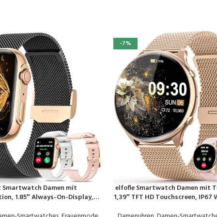
-7%
t Smartwatch Damen mit
elfofle Smartwatch Damen mit T
EN
PRODUKT KAUFEN
ion, 1.85″ Always-On-Display,
1,39″ TFT HD Touchscreen, IP67 
tnessuhr Tracker mit
120 Sport SpO2 Pulsuhr Menstr
tor/Herzfrequenz/SpO2, 120+
Schlafmonitor,Armbanduhr fü
amen-Smartwatches
,
Frauenmode
,
Damenuhren
,
Damen-Smartwatch