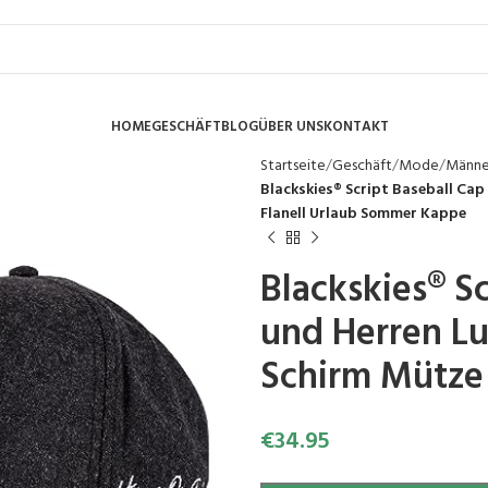
HOME
GESCHÄFT
BLOG
ÜBER UNS
KONTAKT
Startseite
Geschäft
Mode
Männ
Blackskies® Script Baseball Ca
Flanell Urlaub Sommer Kappe
Blackskies® S
und Herren L
Schirm Mütze
€
34.95