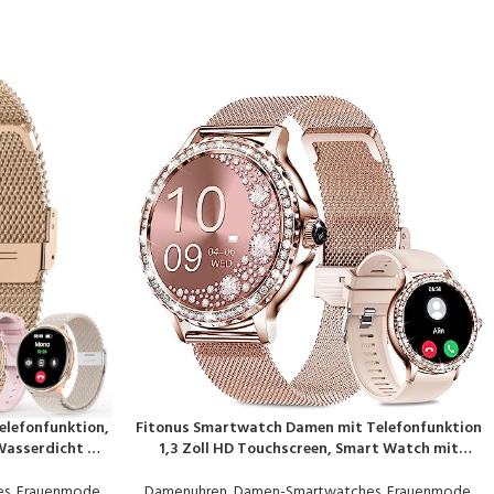
elefonfunktion,
Fitonus Smartwatch Damen mit Telefonfunktion
PRODUKT KAUFEN
Wasserdicht mit
1,3 Zoll HD Touchscreen, Smart Watch mit
uationszyklus
Periodenverfolgung, 110+ Sport, Herzfrequenz,
r iOS Android
SpO2 Schlafmonitor, IP68 Fitnessuhr Tracker für
es
,
Frauenmode
,
Damenuhren
,
Damen-Smartwatches
,
Frauenmode
,