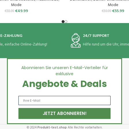
8 Wasserdicht für iOS Android
Rosa Gold
Mode
Mode
Schwarzes Gold
€
49.99
€
55.99
€
55.99
€
59.99
NE-ZAHLUNG
24/7 SUPPORT
le, einfache Online-Zahlung!
Hilfe rund um die Uhr, immer
Abonnieren Sie unseren E-Mail-Verteiler für
exklusive
Angebote & Deals
© 2024
Produkt-test.shop
Alle Rechte vorbehalten.