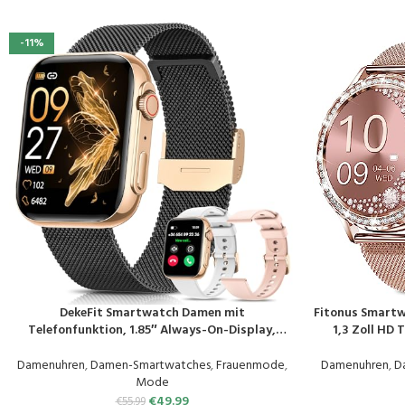
-11%
DekeFit Smartwatch Damen mit
Fitonus Smartw
PRODUKT KAUFEN
PRODUKT KAUF
Telefonfunktion, 1.85″ Always-On-Display,
1,3 Zoll HD
Fitnessuhr Tracker mit
Periodenverfol
Schlafmonitor/Herzfrequenz/SpO2, 120+
SpO2 Schlafmoni
Damenuhren
,
Damen-Smartwatches
,
Frauenmode
,
Damenuhren
,
D
Sportuhr IP68 Wasserdicht für iOS Android
Mode
Schwarzes Gold
€
49.99
€
55.99