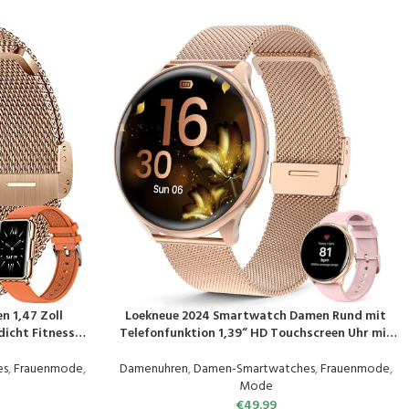
 1,47 Zoll
Loekneue 2024 Smartwatch Damen Rund mit
PRODUKT KAUFEN
icht Fitness
Telefonfunktion 1,39“ HD Touchscreen Uhr mit
ochen Standby
/SpO2/Menstruationszyklus/Schlafmonitor/IP68
requenzmessung
Wasserdichter/Schrittzähler/Fitness/für iOS
es
,
Frauenmode
,
Damenuhren
,
Damen-Smartwatches
,
Frauenmode
,
 Roségold
Android Rosa Gold
Mode
€
49.99