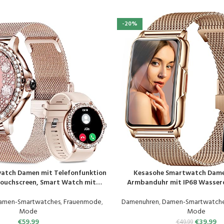
-20%
atch Damen mit Telefonfunktion
Kesasohe Smartwatch Damen
EN
PRODUKT KAUFEN
 Touchscreen, Smart Watch mit
Armbanduhr mit IP68 Wasserd
gung, 110+ Sport, Herzfrequenz,
Tracker Sportuhr mit Zwei W
tor, IP68 Fitnessuhr Tracker für
SpO2 124 Trainingsmodi Herzf
amen-Smartwatches
,
Frauenmode
,
Damenuhren
,
Damen-Smartwatch
iOS Android
Schlafmonitor Android iOS
Mode
Mode
€
59.99
€
39.99
€
49.99