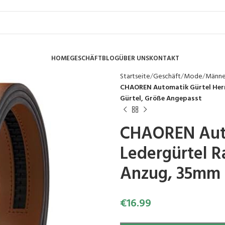
HOME
GESCHÄFT
BLOG
ÜBER UNS
KONTAKT
Startseite
Geschäft
Mode
Männ
CHAOREN Automatik Gürtel Herre
Gürtel, Größe Angepasst
CHAOREN Auto
Ledergürtel R
Anzug, 35mm B
€
16.99