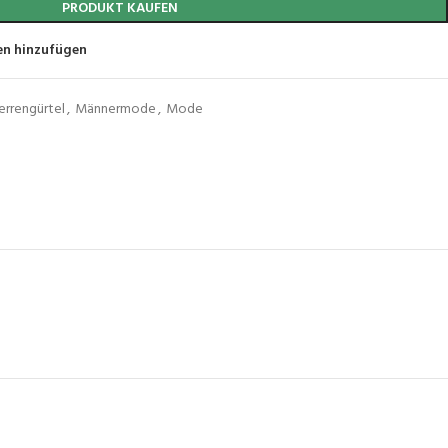
PRODUKT KAUFEN
en hinzufügen
errengürtel
,
Männermode
,
Mode