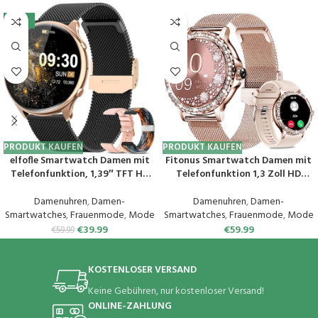
-33%
PRODUKT KAUFEN
PRODUKT KAUFEN
elfofle Smartwatch Damen mit
Fitonus Smartwatch Damen mit
Telefonfunktion, 1,39″ TFT HD
Telefonfunktion 1,3 Zoll HD
Touchscreen, IP67 Wasserdicht
Touchscreen, Smart Watch mit
mit 120 Sport SpO2 Pulsuhr
Periodenverfolgung, 110+ Sport,
Damenuhren
,
Damen-
Damenuhren
,
Damen-
Menstruationszyklus
Herzfrequenz, SpO2
Smartwatches
,
Frauenmode
,
Mode
Smartwatches
,
Frauenmode
,
Mode
Schlafmonitor,Armbanduhr für
Schlafmonitor, IP68 Fitnessuhr
€
39.99
€
59.99
€
59.99
iOS Android (Schwarz Gold)
Tracker für iOS Android
KOSTENLOSER VERSAND
Keine Gebühren, nur kostenloser Versand!
ONLINE-ZAHLUNG