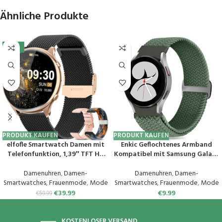
Ähnliche Produkte
-33%
PRODUKT KAUFEN
PRODUKT KAUFEN
elfofle Smartwatch Damen mit
Enkic Geflochtenes Armband
Telefonfunktion, 1,39″ TFT HD
Kompatibel mit Samsung Galaxy
Touchscreen, IP67 Wasserdicht
Watch 6/5/4 40mm
mit 120 Sport SpO2 Pulsuhr
44mm/Galaxy Watch 5 Pro
Damenuhren
,
Damen-
Damenuhren
,
Damen-
Menstruationszyklus
45mm/Watch 6 Classic/Watch 4
Smartwatches
,
Frauenmode
,
Mode
Smartwatches
,
Frauenmode
,
Mode
Schlafmonitor,Armbanduhr für
Classic, Elastisch Uhrenarmband
€
39.99
€
9.99
€
59.99
iOS Android (Schwarz Gold)
Sport Loop Ersatzarmband für
Herren Damen
KOSTENLOSER VERSAND