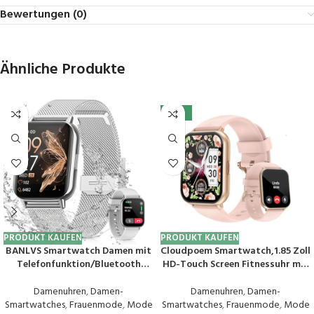
Bewertungen (0)
Ähnliche Produkte
-41%
PRODUKT KAUFEN
PRODUKT KAUFEN
BANLVS Smartwatch Damen mit
Cloudpoem Smartwatch,1.85 Zoll
Telefonfunktion/Bluetooth
HD-Touch Screen Fitnessuhr mit
Anrufe 5.3, Armbanduhr mit
Telefonfunktion,SpO2-
Menstruationszyklus, Pulsuhr,
Überwachung Pulsuhr
Damenuhren
,
Damen-
Damenuhren
,
Damen-
Schlafmonitor, SpO2, IP68
Schlafmonitor Schrittzähler Uhr
Smartwatches
,
Frauenmode
,
Mode
Smartwatches
,
Frauenmode
,
Mode