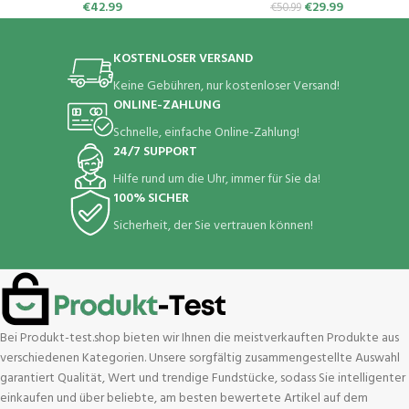
Wasserdicht Schrittzähler
100+ Trainingsmodi Sportuhr
€
42.99
€
29.99
€
50.99
Fitness Tracker iOS Android
für Damen Herren Android iOS
Silber
Handy
KOSTENLOSER VERSAND
Keine Gebühren, nur kostenloser Versand!
ONLINE-ZAHLUNG
Schnelle, einfache Online-Zahlung!
24/7 SUPPORT
Hilfe rund um die Uhr, immer für Sie da!
100% SICHER
Sicherheit, der Sie vertrauen können!
Bei Produkt-test.shop bieten wir Ihnen die meistverkauften Produkte aus
verschiedenen Kategorien. Unsere sorgfältig zusammengestellte Auswahl
garantiert Qualität, Wert und trendige Fundstücke, sodass Sie intelligenter
einkaufen und über beliebte, am besten bewertete Artikel auf dem