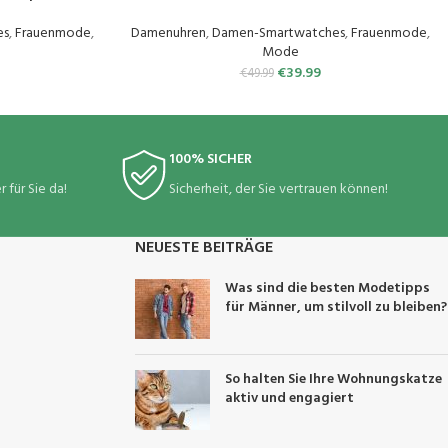
hlafmonitor,100
Fitnessuhr, 120 Sportmodi/Pulsuhr/SpO2,
Auto Erkennung
Schlafmonitor, Menstruationszyklus IP68
es
,
Frauenmode
,
Damenuhren
,
Damen-Smartwatches
,
Frauenmode
,
Wasserdicht Sportuhr Armbanduhr Android iOS
Mode
Roségold
€
39.99
€
49.99
100% SICHER
 für Sie da!
Sicherheit, der Sie vertrauen können!
NEUESTE BEITRÄGE
Was sind die besten Modetipps
für Männer, um stilvoll zu bleiben?
So halten Sie Ihre Wohnungskatze
aktiv und engagiert