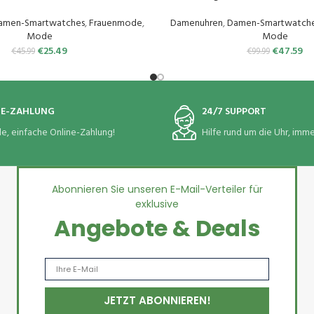
ssung,SpO2,Schrittzähler,Schla
SpO2, Herzfrequenz, Stress, Sc
i Trainingsmodi für iOS Android
Zifferblätter, Gehen, Laufen 
amen-Smartwatches
,
Frauenmode
,
Damenuhren
,
Damen-Smartwatch
Handy
Mode
Mode
€
25.49
€
47.59
€
45.99
€
99.99
NE-ZAHLUNG
24/7 SUPPORT
le, einfache Online-Zahlung!
Hilfe rund um die Uhr, immer
Abonnieren Sie unseren E-Mail-Verteiler für
exklusive
Angebote & Deals