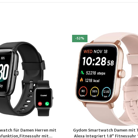
-52%
watch für Damen Herren mit
Gydom Smartwatch Damen mit T
EN
PRODUKT KAUFEN
nfunktion,Fitnessuhr mit
Alexa Integriert 1.8″ Fitnessuhr