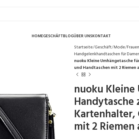
HOME
GESCHÄFT
BLOG
ÜBER UNS
KONTAKT
Startseite
Geschäft
Mode
Fraue
Handgelenkhandtaschen für Dame
nuoku Kleine Umhängetasche fü
und Handtaschen mit 2 Riemen a
nuoku Kleine
Handytasche 
Kartenhalter,
mit 2 Riemen 