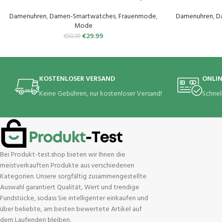
Überwachung Pulsuhr Schlafmonitor
Herzfrequenzme
Schrittzähler Uhr 100+ Trainingsmodi Sportuhr
fmonitor,Mult
Damenuhren
,
Damen-Smartwatches
,
Frauenmode
,
Damenuhren
,
D
für Damen Herren Android iOS Handy
Mode
€
29.99
€
50.99
KOSTENLOSER VERSAND
ONLI
Keine Gebühren, nur kostenloser Versand!
Schnel
Bei Produkt-test.shop bieten wir Ihnen die
meistverkauften Produkte aus verschiedenen
Kategorien. Unsere sorgfältig zusammengestellte
Auswahl garantiert Qualität, Wert und trendige
Fundstücke, sodass Sie intelligenter einkaufen und
über beliebte, am besten bewertete Artikel auf
dem Laufenden bleiben.