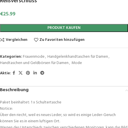
Reißverschluss
€
25.99
PRODUKT KAUFEN
Vergleichen
Zu Favoriten hinzufügen
Kategorien:
Frauenmode
,
Handgelenkhandtaschen für Damen
,
Handtaschen und Geldbörsen für Damen
,
Mode
Aktie:
Beschreibung
Paket beinhaltet: 1 x Schultertasche
Notice:
Über den riecht, weil es neues Leder, so wird es einige Leder-Geruch
können Sie es in einem luftigen Ort.
Wegen des Unterschieds zwischen verschiedenen Monitoren, kann das Bild