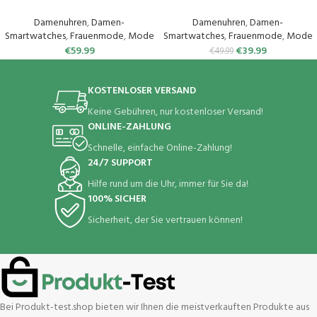
Touchscreen, Smart Watch mit
Wasserdicht Fitness Tracker
Periodenverfolgung, 110+ Sport,
Sportuhr mit Zwei Wochen
Damenuhren
,
Damen-
Damenuhren
,
Damen-
Herzfrequenz, SpO2
Standby SpO2 124
Smartwatches
,
Frauenmode
,
Mode
Smartwatches
,
Frauenmode
,
Mode
Schlafmonitor, IP68 Fitnessuhr
Trainingsmodi
€
59.99
€
39.99
€
49.99
Tracker für iOS Android
Herzfrequenzmessung
Schlafmonitor Android iOS
Roségold
KOSTENLOSER VERSAND
Keine Gebühren, nur kostenloser Versand!
ONLINE-ZAHLUNG
Schnelle, einfache Online-Zahlung!
24/7 SUPPORT
Hilfe rund um die Uhr, immer für Sie da!
100% SICHER
Sicherheit, der Sie vertrauen können!
Bei Produkt-test.shop bieten wir Ihnen die meistverkauften Produkte aus