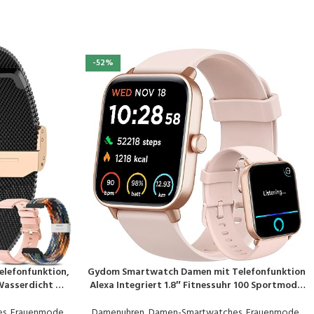
-52%
elefonfunktion,
Gydom Smartwatch Damen mit Telefonfunktion
PRODUKT KAUFEN
Wasserdicht mit
Alexa Integriert 1.8″ Fitnessuhr 100 Sportmodi,
uationszyklus
SpO2, Herzfrequenz, Stress, Schlafmonitor,100
r iOS Android
Zifferblätter, Gehen, Laufen Auto Erkennung
es
,
Frauenmode
,
Damenuhren
,
Damen-Smartwatches
,
Frauenmode
,