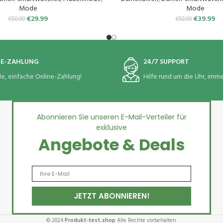
 Herren Android iOS Handy
(Schwarz Gold)
Mode
Mode
€
29.99
€
39.99
€
50.99
€
59.99
NE-ZAHLUNG
24/7 SUPPORT
le, einfache Online-Zahlung!
Hilfe rund um die Uhr, immer
Abonnieren Sie unseren E-Mail-Verteiler für
exklusive
Angebote & Deals
© 2024
Produkt-test.shop
Alle Rechte vorbehalten.