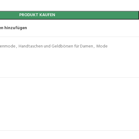
PRODUKT KAUFEN
en hinzufügen
uenmode
,
Handtaschen und Geldbörsen für Damen
,
Mode