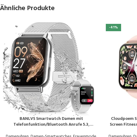
Ähnliche Produkte
-41%
BANLVS Smartwatch Damen mit
Cloudpoem S
PRODUKT KAUFEN
PRODUKT KAUF
Telefonfunktion/Bluetooth Anrufe 5.3,
Screen Fitnes
Armbanduhr mit Menstruationszyklus, Pulsuhr,
Überwach
Schlafmonitor, SpO2, IP68 Wasserdicht
Schrittzähler 
Damenuhren
,
Damen-Smartwatches
,
Frauenmode
,
Damenuhren
,
D