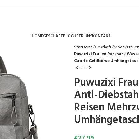
HOME
GESCHÄFT
BLOG
ÜBER UNS
KONTAKT
Startseite
Geschäft
Mode
Fraue
Puwuzixi Frauen Rucksack Wasse
Cabrio Geldbörse Umhängetasc
Puwuzixi Fra
Anti-Diebsta
Reisen Mehrz
Umhängetasch
€
27.99