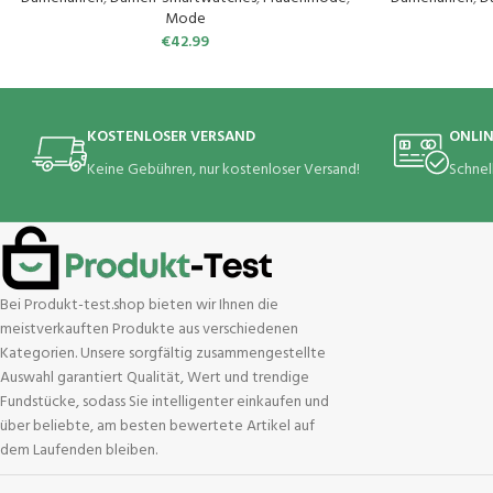
Schrittzähler Fitness Tracker iOS Android Silber
für Damen
Mode
€
42.99
KOSTENLOSER VERSAND
ONLI
Keine Gebühren, nur kostenloser Versand!
Schnel
Bei Produkt-test.shop bieten wir Ihnen die
meistverkauften Produkte aus verschiedenen
Kategorien. Unsere sorgfältig zusammengestellte
Auswahl garantiert Qualität, Wert und trendige
Fundstücke, sodass Sie intelligenter einkaufen und
über beliebte, am besten bewertete Artikel auf
dem Laufenden bleiben.