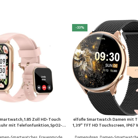
-33%
martwatch,1.85 Zoll HD-Touch
elfofle Smartwatch Damen mit T
EN
PRODUKT KAUFEN
suhr mit Telefonfunktion,SpO2-
1,39″ TFT HD Touchscreen, IP67 
ung Pulsuhr Schlafmonitor
120 Sport SpO2 Pulsuhr Menstr
Uhr 100+ Trainingsmodi Sportuhr
Schlafmonitor,Armbanduhr fü
amen-Smartwatches
,
Frauenmode
,
Damenuhren
,
Damen-Smartwatch