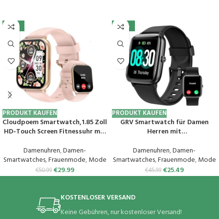
-41%
-45%
PRODUKT KAUFEN
PRODUKT KAUFEN
Cloudpoem Smartwatch,1.85 Zoll
GRV Smartwatch für Damen
HD-Touch Screen Fitnessuhr mit
Herren mit
Telefonfunktion,SpO2-
Telefonfunktion,Fitnessuhr mit
Überwachung Pulsuhr
Herzfrequenzmessung,SpO2,Sch
Damenuhren
,
Damen-
Damenuhren
,
Damen-
Schlafmonitor Schrittzähler Uhr
rittzähler,Schlafmonitor,Multi
Smartwatches
,
Frauenmode
,
Mode
Smartwatches
,
Frauenmode
,
Mode
100+ Trainingsmodi Sportuhr
Trainingsmodi für iOS Android
€
29.99
€
25.49
€
50.99
€
45.99
für Damen Herren Android iOS
Handy
Handy
KOSTENLOSER VERSAND
Keine Gebühren, nur kostenloser Versand!