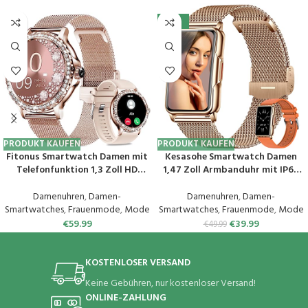
-20%
PRODUKT KAUFEN
PRODUKT KAUFEN
Fitonus Smartwatch Damen mit
Kesasohe Smartwatch Damen
Telefonfunktion 1,3 Zoll HD
1,47 Zoll Armbanduhr mit IP68
Touchscreen, Smart Watch mit
Wasserdicht Fitness Tracker
Periodenverfolgung, 110+ Sport,
Sportuhr mit Zwei Wochen
Damenuhren
,
Damen-
Damenuhren
,
Damen-
Herzfrequenz, SpO2
Standby SpO2 124
Smartwatches
,
Frauenmode
,
Mode
Smartwatches
,
Frauenmode
,
Mode
Schlafmonitor, IP68 Fitnessuhr
Trainingsmodi
€
59.99
€
39.99
€
49.99
Tracker für iOS Android
Herzfrequenzmessung
Schlafmonitor Android iOS
Roségold
KOSTENLOSER VERSAND
Keine Gebühren, nur kostenloser Versand!
ONLINE-ZAHLUNG