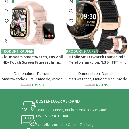
-41%
-33%
PRODUKT KAUFEN
PRODUKT KAUFEN
Cloudpoem Smartwatch,1.85 Zoll
elfofle Smartwatch Damen mit
HD-Touch Screen Fitnessuhr mit
Telefonfunktion, 1,39″ TFT HD
Telefonfunktion,SpO2-
Touchscreen, IP67 Wasserdicht
Überwachung Pulsuhr
mit 120 Sport SpO2 Pulsuhr
Damenuhren
,
Damen-
Damenuhren
,
Damen-
Schlafmonitor Schrittzähler Uhr
Menstruationszyklus
Smartwatches
,
Frauenmode
,
Mode
Smartwatches
,
Frauenmode
,
Mode
100+ Trainingsmodi Sportuhr
Schlafmonitor,Armbanduhr für
€
29.99
€
39.99
€
50.99
€
59.99
für Damen Herren Android iOS
iOS Android (Schwarz Gold)
Handy
KOSTENLOSER VERSAND
Keine Gebühren, nur kostenloser Versand!
ONLINE-ZAHLUNG
Schnelle, einfache Online-Zahlung!