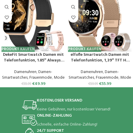
PRODUKT KAUFEN
PRODUKT KAUFEN
DekeFit Smartwatch Damen mit
elfofle Smartwatch Damen mit
Telefonfunktion, 1.85″ Always-
Telefonfunktion, 1,39″ TFT HD
On-Display, Fitnessuhr Tracker
Touchscreen, IP67 Wasserdicht
mit
mit 120 Sport SpO2 Pulsuhr
Damenuhren
,
Damen-
Damenuhren
,
Damen-
Schlafmonitor/Herzfrequenz/Sp
Menstruationszyklus
Smartwatches
,
Frauenmode
,
Mode
Smartwatches
,
Frauenmode
,
Mode
O2, 120+ Sportuhr IP68
Schlafmonitor,Armbanduhr für
€
49.99
€
55.99
€
55.99
€
59.99
Wasserdicht für iOS Android
iOS Android Rosa Gold
Schwarzes Gold
KOSTENLOSER VERSAND
Keine Gebühren, nur kostenloser Versand!
ONLINE-ZAHLUNG
Schnelle, einfache Online-Zahlung!
24/7 SUPPORT