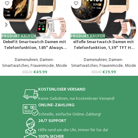
PRODUKT KAUFEN
PRODUKT KAUFEN
DekeFit Smartwatch Damen mit
elfofle Smartwatch Damen mit
Telefonfunktion, 1.85″ Always-
Telefonfunktion, 1,39″ TFT HD
On-Display, Fitnessuhr Tracker
Touchscreen, IP67 Wasserdicht
mit
mit 120 Sport SpO2 Pulsuhr
Damenuhren
,
Damen-
Damenuhren
,
Damen-
Schlafmonitor/Herzfrequenz/Sp
Menstruationszyklus
Smartwatches
,
Frauenmode
,
Mode
Smartwatches
,
Frauenmode
,
Mode
O2, 120+ Sportuhr IP68
Schlafmonitor,Armbanduhr für
€
49.99
€
39.99
€
55.99
€
59.99
Wasserdicht für iOS Android
iOS Android (Schwarz Gold)
Schwarzes Gold
KOSTENLOSER VERSAND
Keine Gebühren, nur kostenloser Versand!
ONLINE-ZAHLUNG
Schnelle, einfache Online-Zahlung!
24/7 SUPPORT
Hilfe rund um die Uhr, immer für Sie da!
100% SICHER