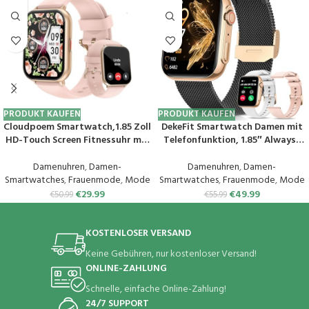
PRODUKT KAUFEN
PRODUKT KAUFEN
Cloudpoem Smartwatch,1.85 Zoll
DekeFit Smartwatch Damen mit
HD-Touch Screen Fitnessuhr mit
Telefonfunktion, 1.85″ Always-
Telefonfunktion,SpO2-
On-Display, Fitnessuhr Tracker
Überwachung Pulsuhr
mit
Damenuhren
,
Damen-
Damenuhren
,
Damen-
Schlafmonitor Schrittzähler Uhr
Schlafmonitor/Herzfrequenz/Sp
Smartwatches
,
Frauenmode
,
Mode
Smartwatches
,
Frauenmode
,
Mode
100+ Trainingsmodi Sportuhr
O2, 120+ Sportuhr IP68
€
29.99
€
49.99
€
50.99
€
55.99
für Damen Herren Android iOS
Wasserdicht für iOS Android
Handy
Schwarzes Gold
KOSTENLOSER VERSAND
Keine Gebühren, nur kostenloser Versand!
ONLINE-ZAHLUNG
Schnelle, einfache Online-Zahlung!
24/7 SUPPORT