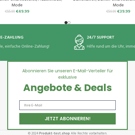
8 Wasserdicht für iOS Android
(Schwarz Gold)
Mode
Mode
Schwarzes Gold
€
49.99
€
39.99
€
55.99
€
59.99
NE-ZAHLUNG
24/7 SUPPORT
le, einfache Online-Zahlung!
Hilfe rund um die Uhr, immer
Abonnieren Sie unseren E-Mail-Verteiler für
exklusive
Angebote & Deals
© 2024
Produkt-test.shop
Alle Rechte vorbehalten.