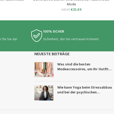
Handy
Mode
€
25.49
€
45.99
100% SICHER
 für Sie da!
Sicherheit, der Sie vertrauen können!
NEUESTE BEITRÄGE
Was sind die besten
Modeaccessoires, um Ihr Outfit
aufzuwerten?
Wie kann Yoga beim Stressabbau
und bei der psychischen
Gesundheit helfen?