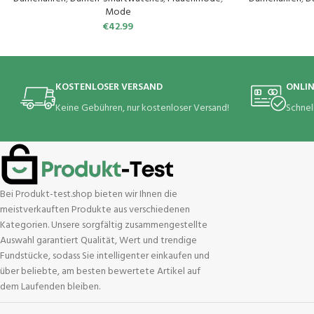
Schrittzähler Fitness Tracker iOS Android Silber
Sportuhr IP6
Mode
€
42.99
KOSTENLOSER VERSAND
ONLI
Keine Gebühren, nur kostenloser Versand!
Schnel
Bei Produkt-test.shop bieten wir Ihnen die
meistverkauften Produkte aus verschiedenen
Kategorien. Unsere sorgfältig zusammengestellte
Auswahl garantiert Qualität, Wert und trendige
Fundstücke, sodass Sie intelligenter einkaufen und
über beliebte, am besten bewertete Artikel auf
dem Laufenden bleiben.