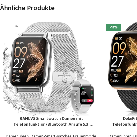
Ähnliche Produkte
-11%
BANLVS Smartwatch Damen mit
DekeFi
PRODUKT KAUFEN
PRODUKT KAUF
Telefonfunktion/Bluetooth Anrufe 5.3,
Telefonfunkt
Armbanduhr mit Menstruationszyklus, Pulsuhr,
Fi
Schlafmonitor, SpO2, IP68 Wasserdicht
Schlafmoni
Damenuhren
,
Damen-Smartwatches
,
Frauenmode
,
Damenuhren
,
D