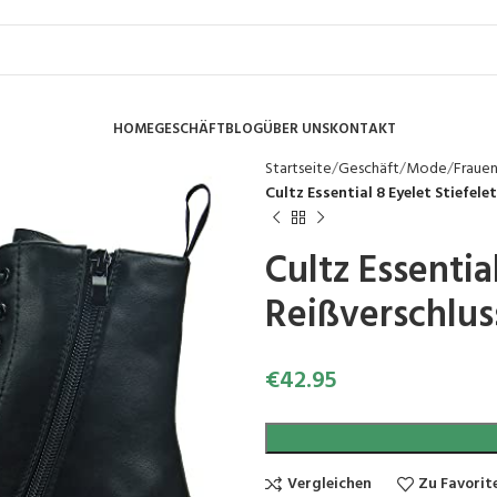
HOME
GESCHÄFT
BLOG
ÜBER UNS
KONTAKT
Startseite
Geschäft
Mode
Fraue
Cultz Essential 8 Eyelet Stiefe
Cultz Essentia
Reißverschlus
€
42.95
Vergleichen
Zu Favorit