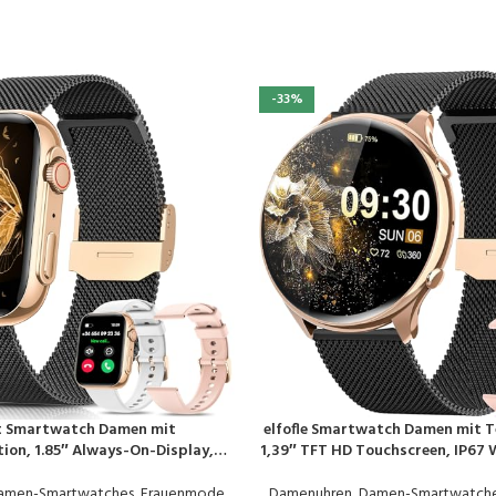
-33%
t Smartwatch Damen mit
elfofle Smartwatch Damen mit T
EN
PRODUKT KAUFEN
ion, 1.85″ Always-On-Display,
1,39″ TFT HD Touchscreen, IP67 
tnessuhr Tracker mit
120 Sport SpO2 Pulsuhr Menstr
tor/Herzfrequenz/SpO2, 120+
Schlafmonitor,Armbanduhr fü
amen-Smartwatches
,
Frauenmode
,
Damenuhren
,
Damen-Smartwatch