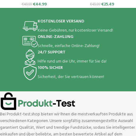
wasserdichte Sportuhr für iOS
Trainingsmodi für iOS Android
€
44.99
€
25.49
€
49.99
€
45.99
und Android (Rosa)
Handy
KOSTENLOSER VERSAND
Keine Gebühren, nur kostenloser Versand!
ONLINE-ZAHLUNG
Schnelle, einfache Online-Zahlung!
24/7 SUPPORT
Hilfe rund um die Uhr, immer für Sie da!
100% SICHER
Sicherheit, der Sie vertrauen können!
Bei Produkt-test.shop bieten wir Ihnen die meistverkauften Produkte aus
verschiedenen Kategorien. Unsere sorgfältig zusammengestellte Auswahl
garantiert Qualität, Wert und trendige Fundstücke, sodass Sie intelligenter
einkaufen und über beliebte, am besten bewertete Artikel auf dem