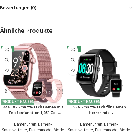
Bewertungen (0)
Ähnliche Produkte
-10%
-45%
PRODUKT KAUFEN
PRODUKT KAUFEN
BANLVS Smartwatch Damen mit
GRV Smartwatch für Damen
Telefonfunktion 1,85“ Zoll
Herren mit
Fitnessuhr Damen mit SpO2,
Telefonfunktion,Fitnessuhr mit
Herzfrequenz, Schlafmonitor,
Herzfrequenzmessung,SpO2,Sch
Damenuhren
,
Damen-
Damenuhren
,
Damen-
Menstruationszyklus, IP68
rittzähler,Schlafmonitor,Multi
Smartwatches
,
Frauenmode
,
Mode
Smartwatches
,
Frauenmode
,
Mode