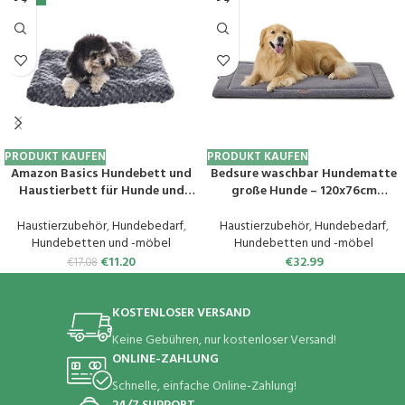
PRODUKT KAUFEN
PRODUKT KAUFEN
Amazon Basics Hundebett und
Bedsure waschbar Hundematte
Haustierbett für Hunde und
große Hunde – 120x76cm
Katzen – Waschbar und
Hundekissen waschbar für
Strapazierfähig, Sehr Klein, 58 x
Grosse Hunde, Sherpa-Plüsch
Haustierzubehör
,
Hundebedarf
,
Haustierzubehör
,
Hundebedarf
,
47 cm, Graue Wirbel
Hundebett XXL mit Rutschfester
Hundebetten und -möbel
Hundebetten und -möbel
Boden und Seitengriff, grau
€
11.20
€
32.99
€
17.08
KOSTENLOSER VERSAND
Keine Gebühren, nur kostenloser Versand!
ONLINE-ZAHLUNG
Schnelle, einfache Online-Zahlung!