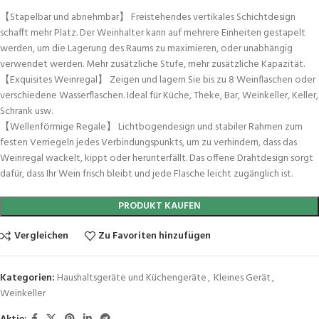
【Stapelbar und abnehmbar】 Freistehendes vertikales Schichtdesign
schafft mehr Platz. Der Weinhalter kann auf mehrere Einheiten gestapelt
werden, um die Lagerung des Raums zu maximieren, oder unabhängig
verwendet werden. Mehr zusätzliche Stufe, mehr zusätzliche Kapazität.
【Exquisites Weinregal】 Zeigen und lagern Sie bis zu 8 Weinflaschen oder
verschiedene Wasserflaschen. Ideal für Küche, Theke, Bar, Weinkeller, Keller,
Schrank usw.
【Wellenförmige Regale】 Lichtbogendesign und stabiler Rahmen zum
festen Verriegeln jedes Verbindungspunkts, um zu verhindern, dass das
Weinregal wackelt, kippt oder herunterfällt. Das offene Drahtdesign sorgt
dafür, dass Ihr Wein frisch bleibt und jede Flasche leicht zugänglich ist.
PRODUKT KAUFEN
Vergleichen
Zu Favoriten hinzufügen
Kategorien:
Haushaltsgeräte und Küchengeräte
,
Kleines Gerät
,
Weinkeller