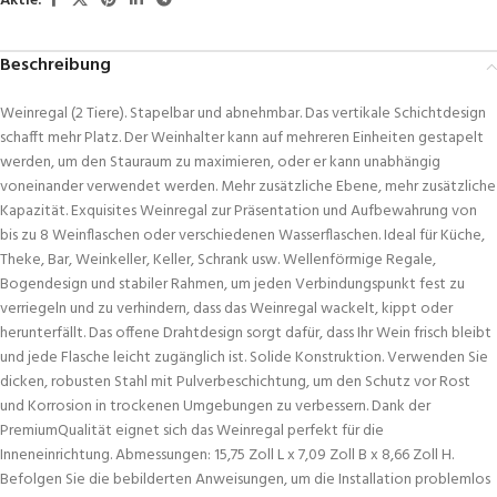
Aktie:
Beschreibung
Weinregal (2 Tiere). Stapelbar und abnehmbar. Das vertikale Schichtdesign
schafft mehr Platz. Der Weinhalter kann auf mehreren Einheiten gestapelt
werden, um den Stauraum zu maximieren, oder er kann unabhängig
voneinander verwendet werden. Mehr zusätzliche Ebene, mehr zusätzliche
Kapazität. Exquisites Weinregal zur Präsentation und Aufbewahrung von
bis zu 8 Weinflaschen oder verschiedenen Wasserflaschen. Ideal für Küche,
Theke, Bar, Weinkeller, Keller, Schrank usw. Wellenförmige Regale,
Bogendesign und stabiler Rahmen, um jeden Verbindungspunkt fest zu
verriegeln und zu verhindern, dass das Weinregal wackelt, kippt oder
herunterfällt. Das offene Drahtdesign sorgt dafür, dass Ihr Wein frisch bleibt
und jede Flasche leicht zugänglich ist. Solide Konstruktion. Verwenden Sie
dicken, robusten Stahl mit Pulverbeschichtung, um den Schutz vor Rost
und Korrosion in trockenen Umgebungen zu verbessern. Dank der
PremiumQualität eignet sich das Weinregal perfekt für die
Inneneinrichtung. Abmessungen: 15,75 Zoll L x 7,09 Zoll B x 8,66 Zoll H.
Befolgen Sie die bebilderten Anweisungen, um die Installation problemlos