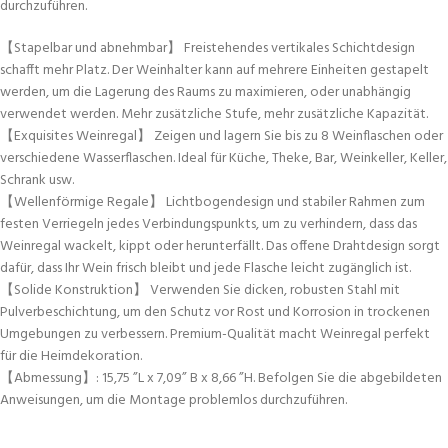
durchzuführen.
【Stapelbar und abnehmbar】 Freistehendes vertikales Schichtdesign
schafft mehr Platz. Der Weinhalter kann auf mehrere Einheiten gestapelt
werden, um die Lagerung des Raums zu maximieren, oder unabhängig
verwendet werden. Mehr zusätzliche Stufe, mehr zusätzliche Kapazität.
【Exquisites Weinregal】 Zeigen und lagern Sie bis zu 8 Weinflaschen oder
verschiedene Wasserflaschen. Ideal für Küche, Theke, Bar, Weinkeller, Keller,
Schrank usw.
【Wellenförmige Regale】 Lichtbogendesign und stabiler Rahmen zum
festen Verriegeln jedes Verbindungspunkts, um zu verhindern, dass das
Weinregal wackelt, kippt oder herunterfällt. Das offene Drahtdesign sorgt
dafür, dass Ihr Wein frisch bleibt und jede Flasche leicht zugänglich ist.
【Solide Konstruktion】 Verwenden Sie dicken, robusten Stahl mit
Pulverbeschichtung, um den Schutz vor Rost und Korrosion in trockenen
Umgebungen zu verbessern. Premium-Qualität macht Weinregal perfekt
für die Heimdekoration.
【Abmessung】: 15,75 ”L x 7,09” B x 8,66 ”H. Befolgen Sie die abgebildeten
Anweisungen, um die Montage problemlos durchzuführen.