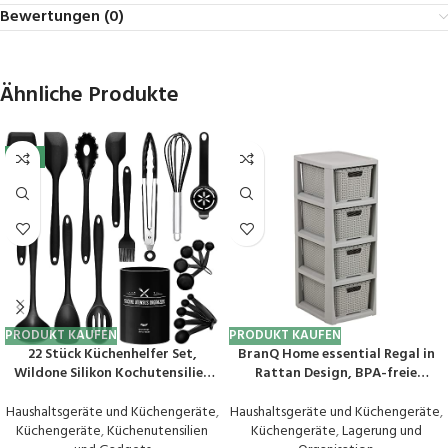
Bewertungen (0)
Ähnliche Produkte
-5%
PRODUKT KAUFEN
PRODUKT KAUFEN
22 Stück Küchenhelfer Set,
BranQ Home essential Regal in
Wildone Silikon Kochutensilien
Rattan Design, BPA-freie
Kochbesteck Set mit
Kunststoff PP, Hellgrau, 29,5 x 24
Utensilienhalter,
x 64,2 cm, 4 Körben
Haushaltsgeräte und Küchengeräte
,
Haushaltsgeräte und Küchengeräte
,
Hitzebeständiger Kochgeschirr
Küchengeräte
,
Küchenutensilien
Küchengeräte
,
Lagerung und