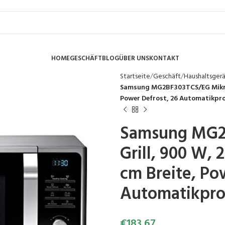
HOME
GESCHÄFT
BLOG
ÜBER UNS
KONTAKT
Startseite
Geschäft
Haushaltsger
Samsung MG2BF303TCS/EG Mikrowel
Power Defrost, 26 Automatikpr
Samsung MG2
Grill, 900 W, 
cm Breite, Po
Automatikpro
€
183.67