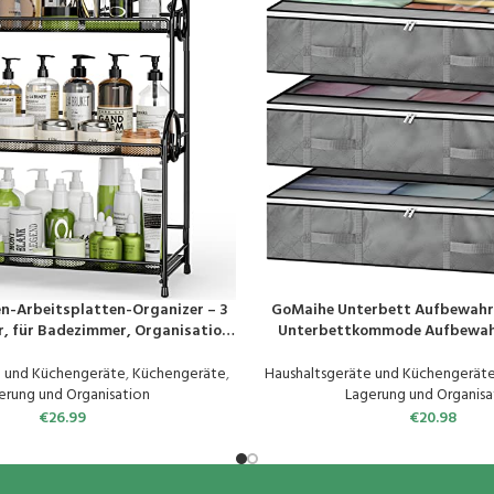
n-Arbeitsplatten-Organizer – 3
GoMaihe Unterbett Aufbewahr
EN
PRODUKT KAUFEN
r, für Badezimmer, Organisation
Unterbettkommode Aufbewah
hrung für Gewürze, Make-up,
Unterbettbox Organizer mit Rei
Schwarz (Schwarz)
Griff Faltbare Aufbewahrung
e und Küchengeräte
,
Küchengeräte
,
Haushaltsgeräte und Küchengerät
Kleidung Decken Bett
erung und Organisation
Lagerung und Organisa
€
26.99
€
20.98