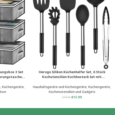
ungsbox 3 Set
Herogo Silikon Küchenhelfer Set, 6 Stück
PRODUKT KAUFEN
rungstasche
Kochutensilien Kochbesteck Set mit
ßverschluss und
Edelstahlgriff, Hitzebeständiger & Antihaft,
 für Kissen
Silikon Küchenutensilien Wender Zange
e
,
Küchengeräte
,
Haushaltsgeräte und Küchengeräte
,
Küchengeräte
,
decken
Pfannenwender Set – Schwarz
tion
Küchenutensilien und Gadgets
€
13.99
€
14.99