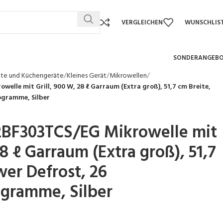
VERGLEICHEN
WUNSCHLIS
SONDERANGEB
äte und Küchengeräte
Kleines Gerät
Mikrowellen
le mit Grill, 900 W, 28 ℓ Garraum (Extra groß), 51,7 cm Breite,
ogramme, Silber
BF303TCS/EG Mikrowelle mit
28 ℓ Garraum (Extra groß), 51,7
wer Defrost, 26
gramme, Silber