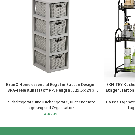
BranQ Home essential Regal in Rattan Design,
EKNITEY Küche
PRODUKT KAUFEN
PRODUKT KAUF
BPA-freie Kunststoff PP, Hellgrau, 29,5 x 24 x
Etagen, faltba
64,2 cm, 4 Körben
und Aufbewa
Haushaltsgeräte und Küchengeräte
,
Küchengeräte
,
Haushaltsgerät
Lagerung und Organisation
Lag
€
36.99