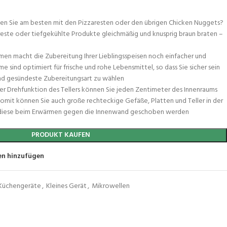
hen Sie am besten mit den Pizzaresten oder den übrigen Chicken Nuggets?
reste oder tiefgekühlte Produkte gleichmäßig und knusprig braun braten –
en macht die Zubereitung Ihrer Lieblingsspeisen noch einfacher und
ind optimiert für frische und rohe Lebensmittel, so dass Sie sicher sein
nd gesündeste Zubereitungsart zu wählen
der Drehfunktion des Tellers können Sie jeden Zentimeter des Innenraums
omit können Sie auch große rechteckige Gefäße, Platten und Teller in der
diese beim Erwärmen gegen die Innenwand geschoben werden
PRODUKT KAUFEN
en hinzufügen
 Küchengeräte
,
Kleines Gerät
,
Mikrowellen