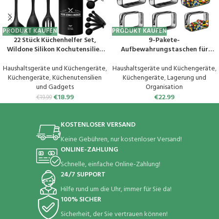
PRODUKT KAUFEN
PRODUKT KAUFEN
22 Stück Küchenhelfer Set,
9-Pakete-
Wildone Silikon Kochutensilien
Aufbewahrungstaschen für
Kochbesteck Set mit
Spielzeug Transparente
Utensilienhalter,
wasserdichte PVC-
Haushaltsgeräte und Küchengeräte
,
Haushaltsgeräte und Küchengeräte
,
Hitzebeständiger Kochgeschirr
Toilettentaschen, farblose,
Küchengeräte
,
Küchenutensilien
Küchengeräte
,
Lagerung und
Set, Antihaftbeschichtete,
transparente Reise-
und Gadgets
Organisation
Spülmaschinenfest (Schwarz)
Toilettentaschen Schwarz
€
18.99
€
22.99
€
19.99
KOSTENLOSER VERSAND
Keine Gebühren, nur kostenloser Versand!
ONLINE-ZAHLUNG
Schnelle, einfache Online-Zahlung!
24/7 SUPPORT
Hilfe rund um die Uhr, immer für Sie da!
100% SICHER
Sicherheit, der Sie vertrauen können!