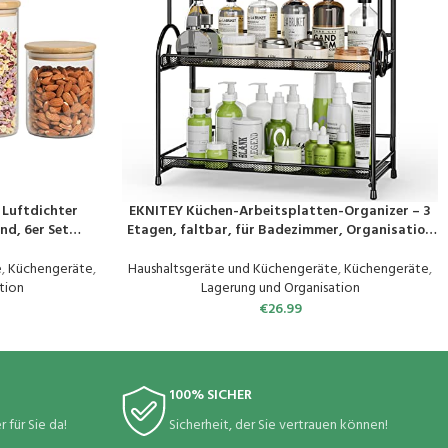
Luftdichter
EKNITEY Küchen-Arbeitsplatten-Organizer – 3
PRODUKT KAUFEN
nd, 6er Set
Etagen, faltbar, für Badezimmer, Organisation
rosilikatglas,
und Aufbewahrung für Gewürze, Make-up,
dosen Set für
Schwarz (Schwarz)
e
,
Küchengeräte
,
Haushaltsgeräte und Küchengeräte
,
Küchengeräte
,
e Bohnen
tion
Lagerung und Organisation
€
26.99
100% SICHER
 für Sie da!
Sicherheit, der Sie vertrauen können!