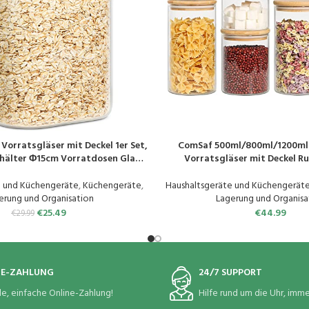
orratsgläser mit Deckel 1er Set,
ComSaf 500ml/800ml/1200ml 
EN
PRODUKT KAUFEN
hälter Φ15cm Vorratdosen Glas,
Vorratsgläser mit Deckel Ru
Vorratsglas zur Aufbewahrung
Aufbewahrungsglas Küche aus Bo
en, Verratsgläser für Pasta,
Haushalt Glasbehälter Vorrat
e und Küchengeräte
,
Küchengeräte
,
Haushaltsgeräte und Küchengerät
Nudeln, Mehl
Gewürz Spagetti Getreid
erung und Organisation
Lagerung und Organisa
€
25.49
€
44.99
€
29.99
NE-ZAHLUNG
24/7 SUPPORT
le, einfache Online-Zahlung!
Hilfe rund um die Uhr, immer