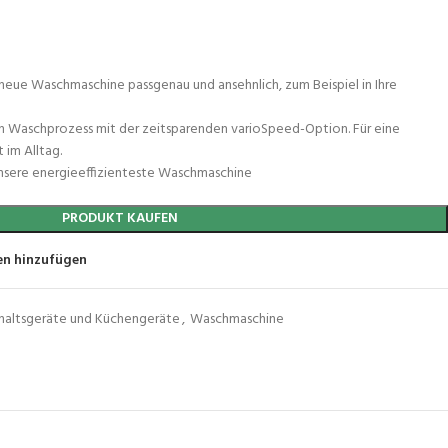
e neue Waschmaschine passgenau und ansehnlich, zum Beispiel in Ihre
n Waschprozess mit der zeitsparenden varioSpeed-Option. Für eine
 im Alltag.
unsere energieeffizienteste Waschmaschine
PRODUKT KAUFEN
en hinzufügen
haltsgeräte und Küchengeräte
,
Waschmaschine