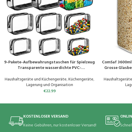
9-Pakete-Aufbewahrungstaschen für Spielzeug
ComSaf 3600ml V
PRODUKT KAUFEN
PRODUKT KAUF
Transparente wasserdichte PVC-
Grosse Glasbe
Toilettentaschen, farblose, transparente Reise-
Luftdichte 
Toilettentaschen Schwarz
Küchenzutat
Haushaltsgeräte und Küchengeräte
,
Küchengeräte
,
Haushaltsgerät
Lagerung und Organisation
Lag
€
22.99
KOSTENLOSER VERSAND
ONLI
Keine Gebühren, nur kostenloser Versand!
Schnel