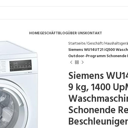
HOME
GESCHÄFT
BLOG
ÜBER UNS
KONTAKT
Startseite
Geschäft
Haushaltsger
Siemens WU14UT21 iQ500 Waschm
Outdoor-Programm Schonende Re
Siemens WU14
9 kg, 1400 Up
Waschmaschi
Schonende Re
Beschleunige