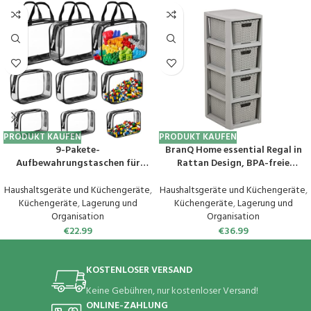
PRODUKT KAUFEN
PRODUKT KAUFEN
9-Pakete-
BranQ Home essential Regal in
Aufbewahrungstaschen für
Rattan Design, BPA-freie
Spielzeug Transparente
Kunststoff PP, Hellgrau, 29,5 x 24
wasserdichte PVC-
x 64,2 cm, 4 Körben
Haushaltsgeräte und Küchengeräte
,
Haushaltsgeräte und Küchengeräte
,
Toilettentaschen, farblose,
Küchengeräte
,
Lagerung und
Küchengeräte
,
Lagerung und
transparente Reise-
Organisation
Organisation
Toilettentaschen Schwarz
€
22.99
€
36.99
KOSTENLOSER VERSAND
Keine Gebühren, nur kostenloser Versand!
ONLINE-ZAHLUNG