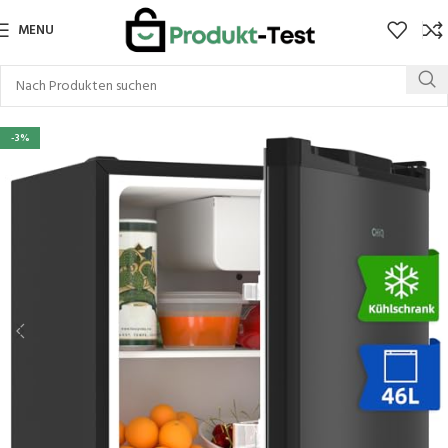
MENU
-3%