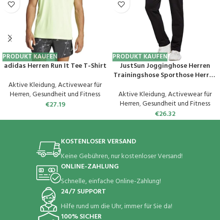
PRODUKT KAUFEN
PRODUKT KAUFEN
adidas Herren Run It Tee T-Shirt
JustSun Jogginghose Herren
Trainingshose Sporthose Herren
Baumwolle Fitness mit
Aktive Kleidung
,
Activewear für
Reißverschlusstaschen
Herren
,
Gesundheit und Fitness
Aktive Kleidung
,
Activewear für
Herren
,
Gesundheit und Fitness
€
27.19
€
26.32
KOSTENLOSER VERSAND
Keine Gebühren, nur kostenloser Versand!
ONLINE-ZAHLUNG
Schnelle, einfache Online-Zahlung!
24/7 SUPPORT
Hilfe rund um die Uhr, immer für Sie da!
100% SICHER