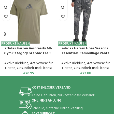
PRODUKT KAUFEN
PRODUKT KAUFEN
adidas Herren Aeroready All-
adidas Herren Hose Seasonal
Gym Category Graphic Tee T-
Essentials Camouflage Pants
Shirt
Aktive Kleidung
,
Activewear für
Aktive Kleidung
,
Activewear für
Herren
,
Gesundheit und Fitness
Herren
,
Gesundheit und Fitness
€
20.95
€
27.88
KOSTENLOSER VERSAND
Keine Gebühren, nur kostenloser Versand!
ONLINE-ZAHLUNG
Schnelle, einfache Online-Zahlung!
24/7 SUPPORT