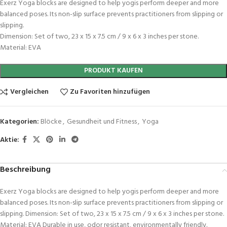
Exerz Yoga blocks are designed to help yogis perform deeper and more
balanced poses. Its non-slip surface prevents practitioners from slipping or
slipping.
Dimension: Set of two, 23 x 15 x 7.5 cm / 9 x 6 x 3 inches per stone.
Material: EVA
PRODUKT KAUFEN
Vergleichen
Zu Favoriten hinzufügen
Kategorien:
Blöcke
,
Gesundheit und Fitness
,
Yoga
Aktie:
Beschreibung
Exerz Yoga blocks are designed to help yogis perform deeper and more
balanced poses. Its non-slip surface prevents practitioners from slipping or
slipping. Dimension: Set of two, 23 x 15 x 7.5 cm / 9 x 6 x 3 inches per stone.
Material: EVA Durable in use, odor resistant, environmentally friendly.