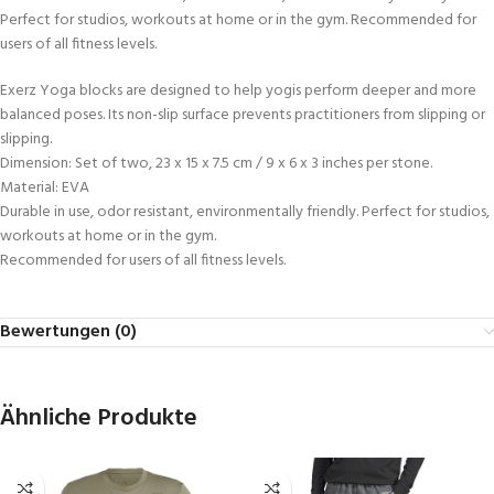
Perfect for studios, workouts at home or in the gym. Recommended for
users of all fitness levels.
Exerz Yoga blocks are designed to help yogis perform deeper and more
balanced poses. Its non-slip surface prevents practitioners from slipping or
slipping.
Dimension: Set of two, 23 x 15 x 7.5 cm / 9 x 6 x 3 inches per stone.
Material: EVA
Durable in use, odor resistant, environmentally friendly. Perfect for studios,
workouts at home or in the gym.
Recommended for users of all fitness levels.
Bewertungen (0)
Ähnliche Produkte