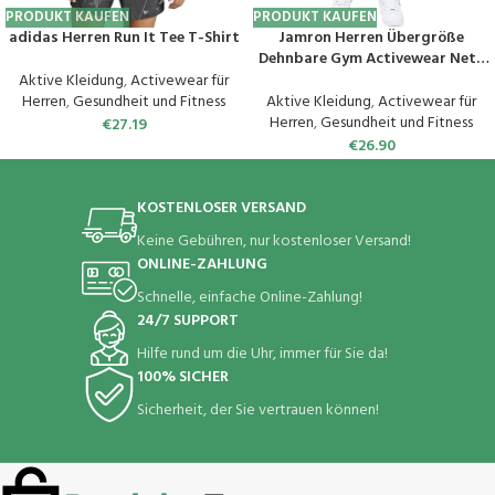
PRODUKT KAUFEN
PRODUKT KAUFEN
adidas Herren Run It Tee T-Shirt
Jamron Herren Übergröße
Dehnbare Gym Activewear Netz
Shorts Atmungsaktiv Schnell
Aktive Kleidung
,
Activewear für
Trocknend Sport Shorts mit
Herren
,
Gesundheit und Fitness
Aktive Kleidung
,
Activewear für
Reißverschlusstaschen (S-6XL)
Herren
,
Gesundheit und Fitness
€
27.19
€
26.90
KOSTENLOSER VERSAND
Keine Gebühren, nur kostenloser Versand!
ONLINE-ZAHLUNG
Schnelle, einfache Online-Zahlung!
24/7 SUPPORT
Hilfe rund um die Uhr, immer für Sie da!
100% SICHER
Sicherheit, der Sie vertrauen können!