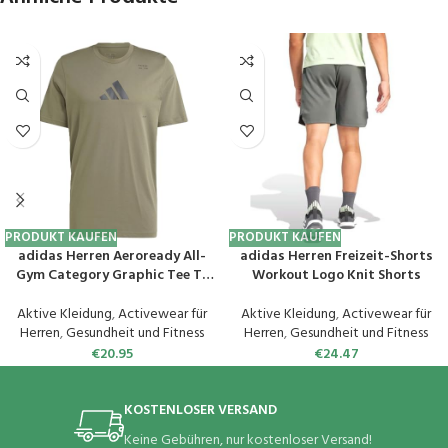
PRODUKT KAUFEN
PRODUKT KAUFEN
adidas Herren Aeroready All-
adidas Herren Freizeit-Shorts
Gym Category Graphic Tee T-
Workout Logo Knit Shorts
Shirt
Aktive Kleidung
,
Activewear für
Aktive Kleidung
,
Activewear für
Herren
,
Gesundheit und Fitness
Herren
,
Gesundheit und Fitness
€
20.95
€
24.47
KOSTENLOSER VERSAND
Keine Gebühren, nur kostenloser Versand!