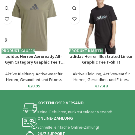
PRODUKT KAUFEN
PRODUKT KAUFEN
adidas Herren Aeroready All-
adidas Herren Illustrated Linear
Gym Category Graphic Tee T-
Graphic Tee T-Shirt
Shirt
Aktive Kleidung
,
Activewear für
Aktive Kleidung
,
Activewear für
Herren
,
Gesundheit und Fitness
Herren
,
Gesundheit und Fitness
€
20.95
€
17.48
KOSTENLOSER VERSAND
Keine Gebühren, nur kostenloser Versand!
ONLINE-ZAHLUNG
Schnelle, einfache Online-Zahlung!
24/7 SUPPORT