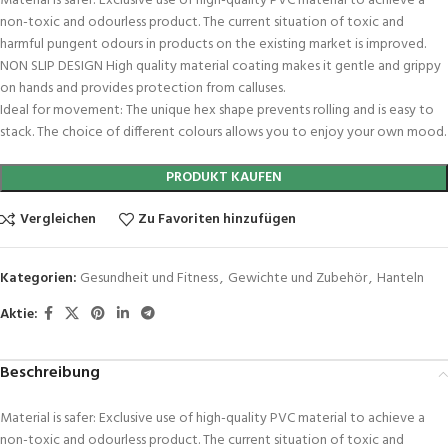
Material is safer: Exclusive use of high-quality PVC material to achieve a
non-toxic and odourless product. The current situation of toxic and
harmful pungent odours in products on the existing market is improved.
NON SLIP DESIGN High quality material coating makes it gentle and grippy
on hands and provides protection from calluses.
Ideal for movement: The unique hex shape prevents rolling and is easy to
stack. The choice of different colours allows you to enjoy your own mood.
PRODUKT KAUFEN
Vergleichen
Zu Favoriten hinzufügen
Kategorien:
Gesundheit und Fitness
,
Gewichte und Zubehör
,
Hanteln
Aktie:
Beschreibung
Material is safer: Exclusive use of high-quality PVC material to achieve a
non-toxic and odourless product. The current situation of toxic and