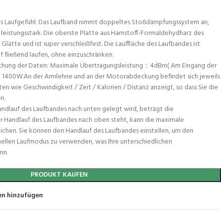
s Laufgefühl: Das Laufband nimmt doppeltes Stoßdämpfungssystem an,
leistungsstark. Die oberste Platte aus Harnstoff-Formaldehydharz des
lätte und ist super verschleißfest. Die Lauffläche des Laufbandes ist
 fließend laufen, ohne einzuschränken.
wachung der Daten: Maximale Übertragungsleistung：4dBm( Am Eingang der
 1400W.An der Armlehne und an der Motorabdeckung befindet sich jeweils
aten wie Geschwindigkeit / Zeit / Kalorien / Distanz anzeigt, so dass Sie die
n.
ndlauf des Laufbandes nach unten gelegt wird, beträgt die
 Handlauf des Laufbandes nach oben steht, kann die maximale
ichen. Sie können den Handlauf des Laufbandes einstellen, um den
llen Laufmodus zu verwenden, was Ihre unterschiedlichen
nn.
PRODUKT KAUFEN
en hinzufügen