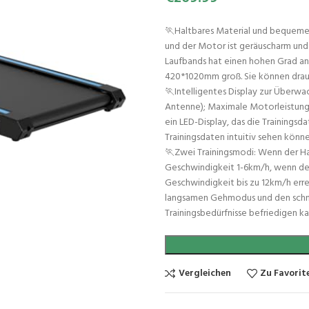
🏃Haltbares Material und bequeme
und der Motor ist geräuscharm und 
Laufbands hat einen hohen Grad an G
420*1020mm groß. Sie können drauf
🏃Intelligentes Display zur Über
Antenne); Maximale Motorleistung
ein LED-Display, das die Trainingsd
Trainingsdaten intuitiv sehen könne
🏃Zwei Trainingsmodi: Wenn der Ha
Geschwindigkeit 1-6km/h, wenn der
Geschwindigkeit bis zu 12km/h erre
langsamen Gehmodus und den schne
Trainingsbedürfnisse befriedigen ka
Vergleichen
Zu Favorit