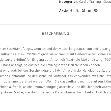
Kategorien:
Cardio Training
,
Gesu
Aktie:
BESCHREIBUNG
tes Stoßdämpfungssystem an, und der Motor ist geräuscharm und leistungss
s Laufbandes ist 420*1020mm groß. Sie können drauf fließend laufen, ohne ei
gsleistung：4dBm( Am Eingang der Antenne); Maximale Motorleistung 1400W
Distanz anzeigt, so dass Sie die Trainingsdaten intuitiv sehen können.
t wird, beträgt die Geschwindigkeit 1-6km/h, wenn der Handlauf des Laufb
gsamen Gehmodus und den schnellen Laufmodus zu verwenden, was Ihre unters
 kann zusammengefaltet werden. Wenn Sie das Laufband nicht benutzen, könne
en aufstellt, an die Stromversorgung anschließt und die Sicherheitssperre 
 App dieser Marke, was die Umfassende Datenüberwachung bietet. Und das La