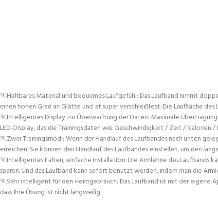
🏃Haltbares Material und bequemes Laufgefühl: Das Laufband nimmt doppel
einen hohen Grad an Glätte und ist super verschleißfest. Die Lauffläche de
🏃Intelligentes Display zur Überwachung der Daten: Maximale Übertragun
LED-Display, das die Trainingsdaten wie Geschwindigkeit / Zeit / Kalorien / 
🏃Zwei Trainingsmodi: Wenn der Handlauf des Laufbandes nach unten geleg
erreichen. Sie können den Handlauf des Laufbandes einstellen, um den lan
🏃Intelligentes Falten, einfache Installation: Die Armlehne des Laufbands
sparen. Und das Laufband kann sofort benutzt werden, indem man die Armlehn
🏃Sehr intelligent für den Heimgebrauch: Das Laufband ist mit der eigene
dass Ihre Übung ist nicht langweilig.