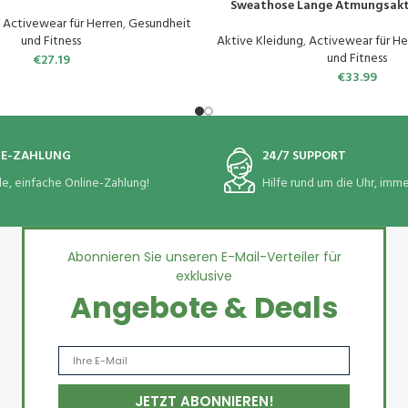
Sweathose Lange Atmungsakt
Yogahose Klassische Trainingsh
,
Activewear für Herren
,
Gesundheit
und Fitness
Aktive Kleidung
,
Activewear für He
und Fitness
€
27.19
€
33.99
NE-ZAHLUNG
24/7 SUPPORT
le, einfache Online-Zahlung!
Hilfe rund um die Uhr, immer
Abonnieren Sie unseren E-Mail-Verteiler für
exklusive
Angebote & Deals