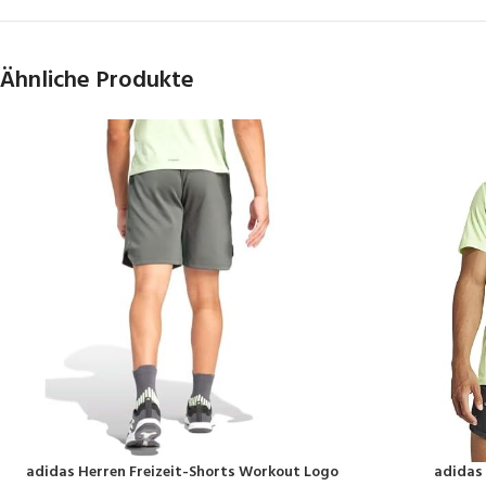
Ähnliche Produkte
adidas Herren Freizeit-Shorts Workout Logo
adidas 
PRODUKT KAUFEN
PRODUKT KAUF