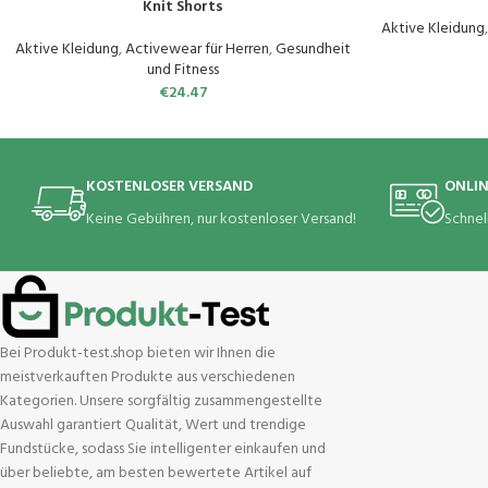
Knit Shorts
Aktive Kleidung
Aktive Kleidung
,
Activewear für Herren
,
Gesundheit
und Fitness
€
24.47
KOSTENLOSER VERSAND
ONLI
Keine Gebühren, nur kostenloser Versand!
Schnel
Bei Produkt-test.shop bieten wir Ihnen die
meistverkauften Produkte aus verschiedenen
Kategorien. Unsere sorgfältig zusammengestellte
Auswahl garantiert Qualität, Wert und trendige
Fundstücke, sodass Sie intelligenter einkaufen und
über beliebte, am besten bewertete Artikel auf