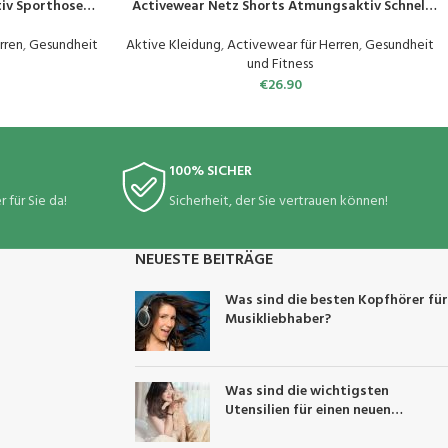
iv Sporthose
Activewear Netz Shorts Atmungsaktiv Schnell
ose mit Taschen
Trocknend Sport Shorts mit
Reißverschlusstaschen (S-6XL)
rren
,
Gesundheit
Aktive Kleidung
,
Activewear für Herren
,
Gesundheit
und Fitness
€
26.90
100% SICHER
 für Sie da!
Sicherheit, der Sie vertrauen können!
NEUESTE BEITRÄGE
Was sind die besten Kopfhörer für
Musikliebhaber?
Was sind die wichtigsten
Utensilien für einen neuen
Katzenbesitzer?