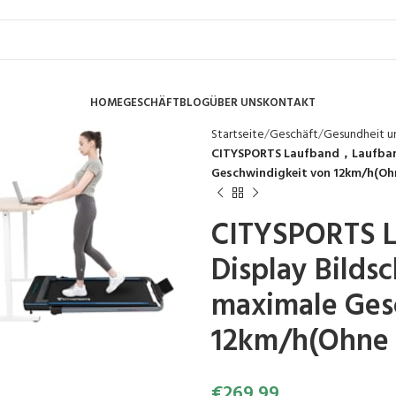
HOME
GESCHÄFT
BLOG
ÜBER UNS
KONTAKT
Startseite
Geschäft
Gesundheit un
CITYSPORTS Laufband，Laufband 
Geschwindigkeit von 12km/h(Ohn
CITYSPORTS 
Display Bilds
maximale Ges
12km/h(Ohne 
€
269.99