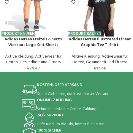
PRODUKT KAUFEN
PRODUKT KAUFEN
adidas Herren Freizeit-Shorts
adidas Herren Illustrated Linear
Workout Logo Knit Shorts
Graphic Tee T-Shirt
Aktive Kleidung
,
Activewear für
Aktive Kleidung
,
Activewear für
Herren
,
Gesundheit und Fitness
Herren
,
Gesundheit und Fitness
€
24.47
€
17.48
KOSTENLOSER VERSAND
Keine Gebühren, nur kostenloser Versand!
ONLINE-ZAHLUNG
Schnelle, einfache Online-Zahlung!
24/7 SUPPORT
Hilfe rund um die Uhr, immer für Sie da!
100% SICHER