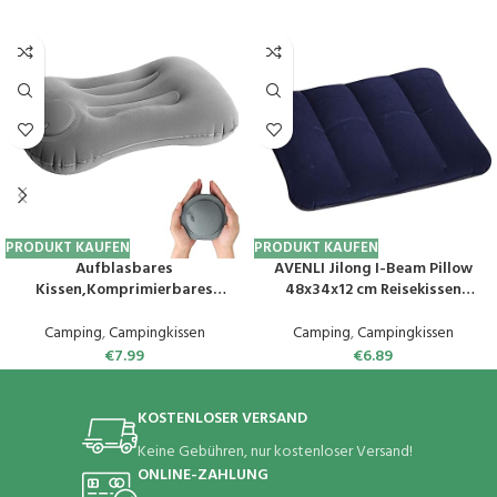
PRODUKT KAUFEN
PRODUKT KAUFEN
Aufblasbares
AVENLI Jilong I-Beam Pillow
Kissen,Komprimierbares
48x34x12 cm Reisekissen
Reisekissen,Komprimierbar
Luftkissen Kopfkissen
Kompakt
aufblasbares Velour Kissen
Camping
,
Campingkissen
Camping
,
Campingkissen
Reisekissen,Komprimierbar
€
7.99
€
6.89
Kompakt Ergonomisch
Reisekissen Strandkissen
Kopfkissen für Outdoor,
KOSTENLOSER VERSAND
Camping, Wandern, Büro,Grau
Keine Gebühren, nur kostenloser Versand!
ONLINE-ZAHLUNG