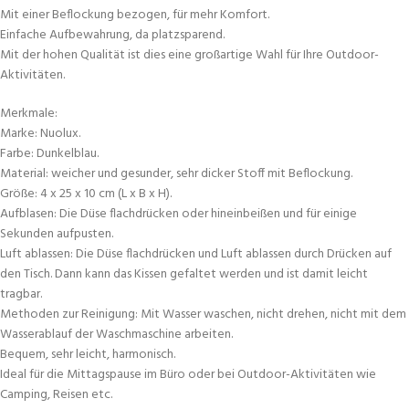
Mit einer Beflockung bezogen, für mehr Komfort.
Einfache Aufbewahrung, da platzsparend.
Mit der hohen Qualität ist dies eine großartige Wahl für Ihre Outdoor-
Aktivitäten.
Merkmale:
Marke: Nuolux.
Farbe: Dunkelblau.
Material: weicher und gesunder, sehr dicker Stoff mit Beflockung.
Größe: 4 x 25 x 10 cm (L x B x H).
Aufblasen:
Die Düse flachdrücken oder hineinbeißen und für einige
Sekunden aufpusten.
Luft ablassen:
Die Düse flachdrücken und Luft ablassen durch Drücken auf
den Tisch. Dann kann das Kissen gefaltet werden und ist damit leicht
tragbar.
Methoden zur Reinigung:
Mit Wasser waschen, nicht drehen, nicht mit dem
Wasserablauf der Waschmaschine arbeiten.
Bequem, sehr leicht, harmonisch.
Ideal für die Mittagspause im Büro oder bei Outdoor-Aktivitäten wie
Camping, Reisen etc.