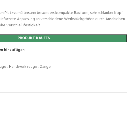
en Platzverhältnissen: besonders kompakte Bauform, sehr schlanker Kopf
e einfachste Anpassung an verschiedene Werkstückgrößen durch Anschieben
ohe Verschleißfestigkeit
PRODUKT KAUFEN
en hinzufügen
euge
,
Handwerkzeuge
,
Zange