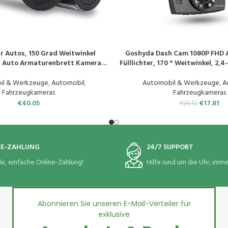
r Autos, 150 Grad Weitwinkel
Goshyda Dash Cam 1080P FHD 
EN
PRODUKT KAUFEN
, Auto Armaturenbrett Kamera
Fülllichter, 170 ° Weitwinkel, 2,
0 Grad drehbare Videorecorder
Dashcams, Unterstützt Schwe
ewegungserkennung, 24 Stunden
Spurversatz, Kollisions
il & Werkzeuge
,
Automobil
,
Automobil & Werkzeuge
,
A
Überwachung
Bewegungserkennu
Fahrzeugkameras
Fahrzeugkameras
€
40.05
€
17.81
€
20.10
NE-ZAHLUNG
24/7 SUPPORT
le, einfache Online-Zahlung!
Hilfe rund um die Uhr, immer
Abonnieren Sie unseren E-Mail-Verteiler für
exklusive