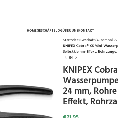
HOME
GESCHÄFT
BLOG
ÜBER UNS
KONTAKT
Startseite
Geschäft
Automobil &
KNIPEX Cobra® XS Mini-Wasserp
Selbstklemm-Effekt, Rohrzange, 
KNIPEX Cobra
Wasserpumpen
24 mm, Rohre
Effekt, Rohrza
€
21.95