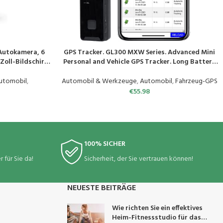
Autokamera, 6
GPS Tracker. GL300 MXW Series. Advanced Mini
PRODUKT KAUFEN
4-Zoll-Bildschirm
Personal and Vehicle GPS Tracker. Long Battery
rkraftsensor,
Life. Advanced CAT M1 Technology
sensor,
utomobil
,
Automobil & Werkzeuge
,
Automobil
,
Fahrzeug-GPS
ng
€
55.98
100% SICHER
 für Sie da!
Sicherheit, der Sie vertrauen können!
NEUESTE BEITRÄGE
Wie richten Sie ein effektives
Heim-Fitnessstudio für das