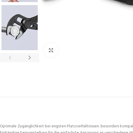
Click to enlarge
Optimale Zugänglichkeit bei engsten Platzverhältnissen: besonders kompa
Einhändige Feinverstellung für die einfachste Anpassung an verschiedene