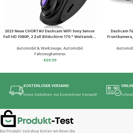
2023 Neue CHORTAU Dashcam WiFi Sony Sensor
Dashcam fü
PRODUKT KAUFEN
PRODUKT KAUF
Full HD 1080P, 2 Zoll Bildschirm 170 ° Weitwinkel,
Frontkamera
Auto Kamera mit Notzeichnung, Loop-
Recorder, 36
Aufnahme, Park-Monitor, Bewegungserkennung,
Dashcam mit B
Automobil & Werkzeuge
,
Automobil
,
Automob
LCD,
Fahrzeugkameras
€
69.99
KOSTENLOSER VERSAND
ONLI
Keine Gebühren, nur kostenloser Versand!
Schnel
Bei Produkt-test.shop bieten wir Ihnen die