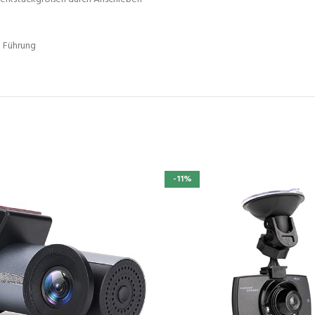
e Führung
-11%