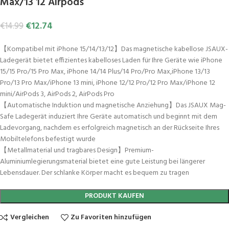
Max/13 12 Airpods
€
12.74
€
14.99
【Kompatibel mit iPhone 15/14/13/12】Das magnetische kabellose JSAUX-
Ladegerät bietet effizientes kabelloses Laden für Ihre Geräte wie iPhone
15/15 Pro/15 Pro Max, iPhone 14/14 Plus/14 Pro/Pro Max,iPhone 13/13
Pro/13 Pro Max/iPhone 13 mini, iPhone 12/12 Pro/12 Pro Max/iPhone 12
mini/AirPods 3, AirPods 2, AirPods Pro
【Automatische Induktion und magnetische Anziehung】Das JSAUX Mag-
Safe Ladegerät induziert Ihre Geräte automatisch und beginnt mit dem
Ladevorgang, nachdem es erfolgreich magnetisch an der Rückseite Ihres
Mobiltelefons befestigt wurde
【Metallmaterial und tragbares Design】Premium-
Aluminiumlegierungsmaterial bietet eine gute Leistung bei längerer
Lebensdauer. Der schlanke Körper macht es bequem zu tragen
PRODUKT KAUFEN
Vergleichen
Zu Favoriten hinzufügen