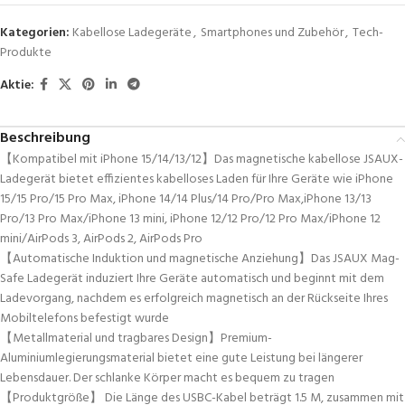
Kategorien:
Kabellose Ladegeräte
,
Smartphones und Zubehör
,
Tech-
Produkte
Aktie:
Beschreibung
【Kompatibel mit iPhone 15/14/13/12】Das magnetische kabellose JSAUX-
Ladegerät bietet effizientes kabelloses Laden für Ihre Geräte wie iPhone
15/15 Pro/15 Pro Max, iPhone 14/14 Plus/14 Pro/Pro Max,iPhone 13/13
Pro/13 Pro Max/iPhone 13 mini, iPhone 12/12 Pro/12 Pro Max/iPhone 12
mini/AirPods 3, AirPods 2, AirPods Pro
【Automatische Induktion und magnetische Anziehung】Das JSAUX Mag-
Safe Ladegerät induziert Ihre Geräte automatisch und beginnt mit dem
Ladevorgang, nachdem es erfolgreich magnetisch an der Rückseite Ihres
Mobiltelefons befestigt wurde
【Metallmaterial und tragbares Design】Premium-
Aluminiumlegierungsmaterial bietet eine gute Leistung bei längerer
Lebensdauer. Der schlanke Körper macht es bequem zu tragen
【Produktgröße】 Die Länge des USBC-Kabel beträgt 1.5 M, zusammen mit