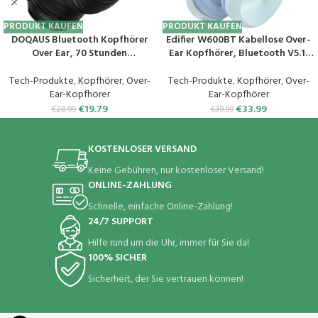
PRODUKT KAUFEN
PRODUKT KAUFEN
DOQAUS Bluetooth Kopfhörer
Edifier W600BT Kabellose Over-
Over Ear, 70 Stunden
Ear Kopfhörer, Bluetooth V5.1,
Spielzeit,Kopfhörer Kabellos
Kristallklare Anrufe, 40mm
Bluetooth mit 3 EQ-Modi,HiFi-
Treiber, 30 Stunden
Tech-Produkte
,
Kopfhörer
,
Over-
Tech-Produkte
,
Kopfhörer
,
Over-
Stereo Faltbares Bluetooth 5.3
Wiedergabezeit, Verbindung mit
Ear-Kopfhörer
Ear-Kopfhörer
Wireless Headphones für
2 Geräten, Integriertes
€
19.79
€
33.99
€
28.99
€
39.99
Reisen/Büro/Handy/PC-Schwarz
Mikrofon, Leicht – Blau
KOSTENLOSER VERSAND
Keine Gebühren, nur kostenloser Versand!
ONLINE-ZAHLUNG
Schnelle, einfache Online-Zahlung!
24/7 SUPPORT
Hilfe rund um die Uhr, immer für Sie da!
100% SICHER
Sicherheit, der Sie vertrauen können!